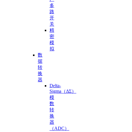
多
路
开
关
精
密
模
拟
数
据
转
换
器
Delta-
Sigma（ΔΣ）
模
数
转
换
器
（ADC）