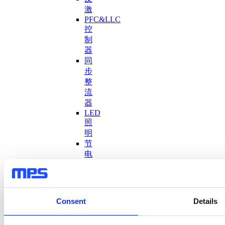
激
PFC&LLC
控
制
器
同
步
整
流
器
LED
照
明
节
电
器
完
整
评
Consent
Details
估
板