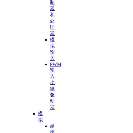
制
器
和
处
理
器
模
拟
输
入
PWM
输
入
功
率
驱
动
器
模
拟
超
声