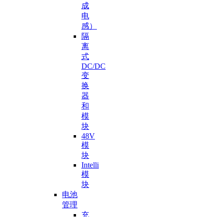
成
电
感）
隔
离
式
DC/DC
变
换
器
和
模
块
48V
模
块
Intelli
模
块
电池
管理
充