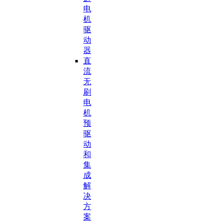
电
机
驱
动
器
直
流
无
刷
电
机
预
驱
动
和
集
成
解
决
方
案