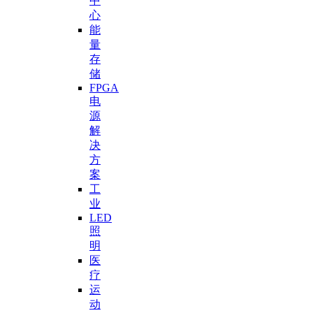
中
心
能
量
存
储
FPGA
电
源
解
决
方
案
工
业
LED
照
明
医
疗
运
动