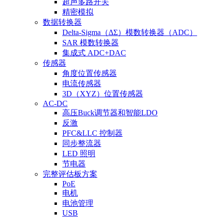
超声多路开关
精密模拟
数据转换器
Delta-Sigma（ΔΣ）模数转换器（ADC）
SAR 模数转换器
集成式 ADC+DAC
传感器
角度位置传感器
电流传感器
3D（XYZ）位置传感器
AC-DC
高压Buck调节器和智能LDO
反激
PFC&LLC 控制器
同步整流器
LED 照明
节电器
完整评估板方案
PoE
电机
电池管理
USB