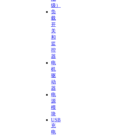
级）
负
载
开
关
和
监
控
器
电
机
驱
动
器
电
源
模
块
USB
充
电