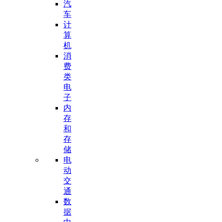
汽
车
计
算
机
消
费
类
电
子
内
存
和
存
储
电
动
交
通
数
据