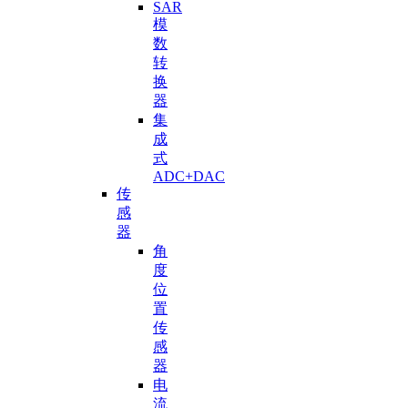
SAR
模
数
转
换
器
集
成
式
ADC+DAC
传
感
器
角
度
位
置
传
感
器
电
流