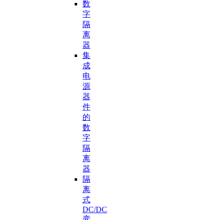
数
字
隔
离
器
集
成
电
源
器
件
的
数
字
隔
离
器
隔
离
式
DC/DC
变