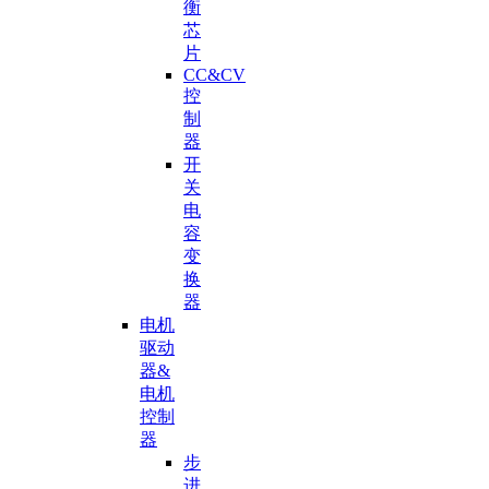
衡
芯
片
CC&CV
控
制
器
开
关
电
容
变
换
器
电机
驱动
器&
电机
控制
器
步
进