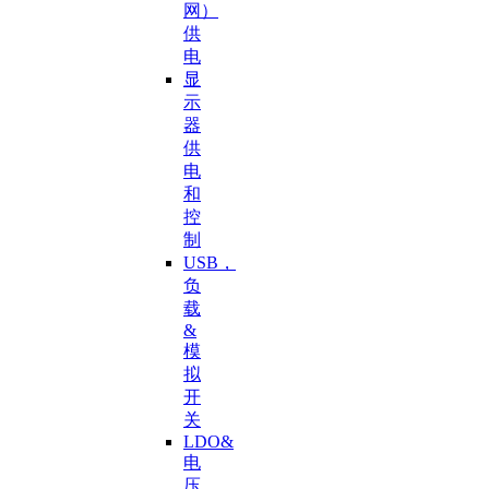
网）
供
电
显
示
器
供
电
和
控
制
USB，
负
载
&
模
拟
开
关
LDO&
电
压