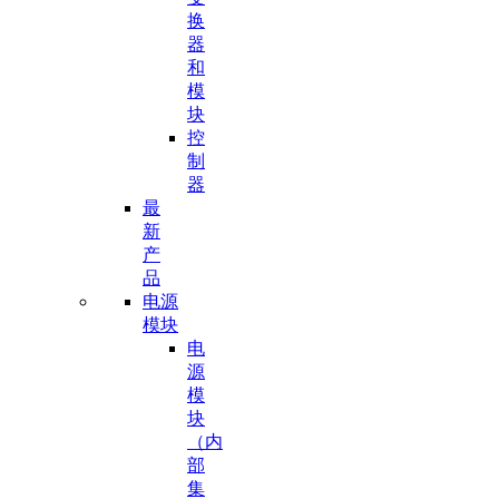
换
器
和
模
块
控
制
器
最
新
产
品
电源
模块
电
源
模
块
（内
部
集