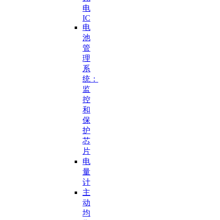
电
IC
电
池
管
理
系
统：
监
控
和
保
护
芯
片
电
量
计
主
动
均