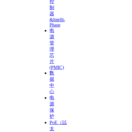
控
制
器
&Intelli-
Phase
电
源
管
理
芯
片
(PMIC)
数
据
中
心
电
源
保
护
PoE（以
太