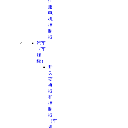
伺
服
电
机
控
制
器
汽车
（车
规
级）
开
关
变
换
器
和
控
制
器
（车
规