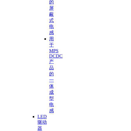
的
屏
蔽
式
电
感
用
于
MPS
DCDC
产
品
的
一
体
成
型
电
感
LED
驱动
器