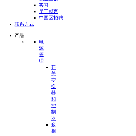
实习
员工感言
中国区招聘
联系方式
产品
电
源
管
理
开
关
变
换
器
和
控
制
器
多
相