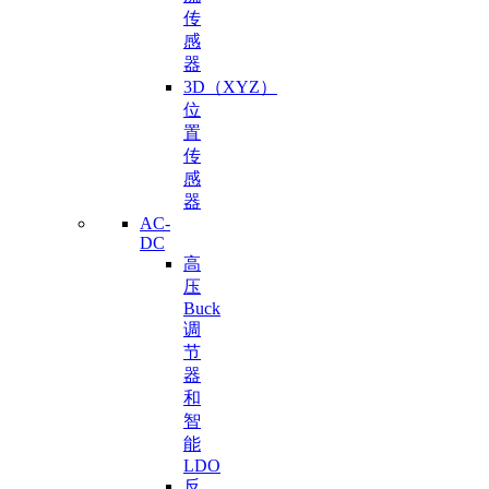
传
感
器
3D（XYZ）
位
置
传
感
器
AC-
DC
高
压
Buck
调
节
器
和
智
能
LDO
反