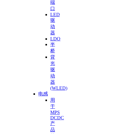
端
口
LED
驱
动
器
LDO
半
桥
背
光
驱
动
器
(WLED)
电感
用
于
MPS
DCDC
产
品