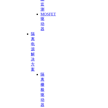
监
测
MOSFET
驱
动
器
隔
离
电
源
解
决
方
案
隔
离
栅
极
驱
动
器