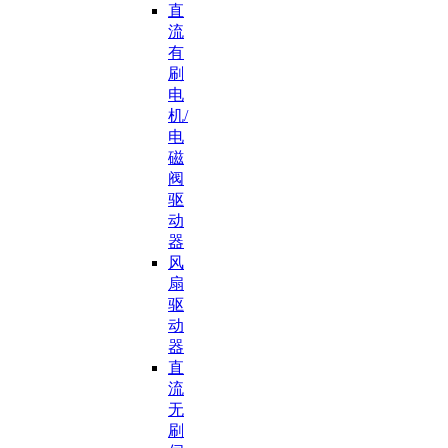
直
流
有
刷
电
机/
电
磁
阀
驱
动
器
风
扇
驱
动
器
直
流
无
刷