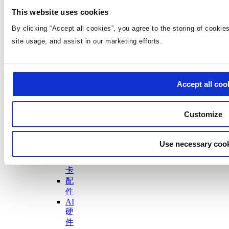
方
This website uses cookies
案
PoE
By clicking “Accept all cookies”, you agree to the storing of cookie
电
site usage, and assist in our marketing efforts.
机
电
池
管
Accept all coo
理
USB
应用
Customize
AC/DC
电
源
Use necessary cook
加
速
卡
配
件
AI
硬
件