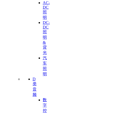
AC-
DC
照
明
DC-
DC
照
明
&
背
光
汽
车
照
明
D
类
音
频
数
字
控