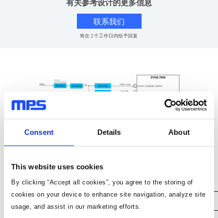
有关参考设计的更多信息
联系我们
将在 2 个工作日内给予回复
Consent
Details
About
This website uses cookies
MPS 产品
By clicking “Accept all cookies”, you agree to the storing of
cookies on your device to enhance site navigation, analyze site
产品型号
数量
usage, and assist in our marketing efforts.