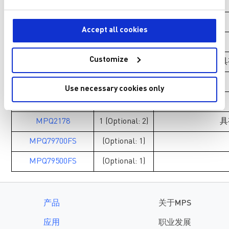
MPQ5850-AEC1
1
MPQ4328
1
Accept all cookies
MPQ2288
1
Customize
MPQ2177
1 (Optional: 2)
具
MPQ2179
1 (Optional: 2)
Use necessary cookies only
MPQ20073
1
MPQ2178
1 (Optional: 2)
具
MPQ79700FS
(Optional: 1)
MPQ79500FS
(Optional: 1)
产品
关于MPS
应用
职业发展