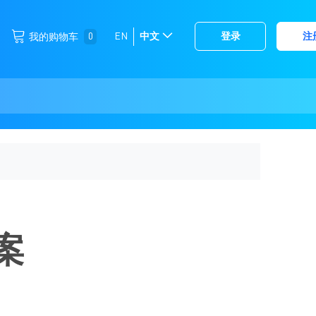
跳
0
EN
中文
登录
注
我的购物车
选
到
择
内
容
存
储
方案