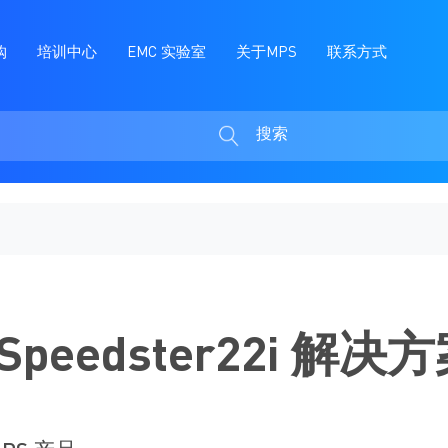
购
培训中心
EMC 实验室
关于MPS
联系方式
搜索
搜
索
案
x Speedster22i 解决