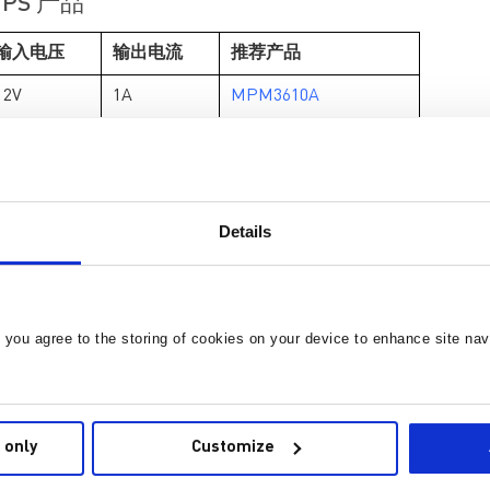
PS 产品
输入电压
输出电流
推荐产品
12V
1A
MPM3610A
12V
2A
MPM3620A
12V
3A
MPM3632C
12V
5A
MPM3650C
Details
12V
10A
MPM3695-10
12V
20A
MPM3695-25
, you agree to the storing of cookies on your device to enhance site nav
12V
40A
MPM3695-25 (2x)
12V
100A
MPM3695-100
6V
1A
MPM3810A
 only
Customize
6V
2A
MPM3820