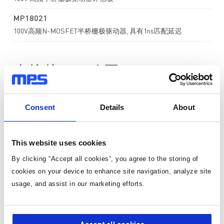
MP18021
100V高频N-MOSFET半桥栅极驱动器, 具有1ns匹配延迟
直接从MPS购买
Consent
Details
About
标准定价
数量
单价
This website uses cookies
1
¥169.75
/片
By clicking “Accept all cookies”, you agree to the storing of
有货
cookies on your device to enhance site navigation, analyze site
usage, and assist in our marketing efforts.
3-10个工作日内到货。 每单运费仅为 5 美元。