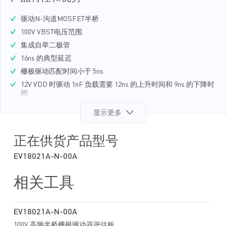
驱动N-沟道MOSFET半桥
100V VBST电压范围
集成自举二极管
16ns 的典型延迟
栅极驱动匹配时间小于 5ns
12V VDD 时驱动 1nF 负载需要 12ns 的上升时间和 9ns 的下降时
间
TTL兼容输入
显示更多
静态电流小于 150μA
上下管驱动电压的欠压锁定保护
正在供货产品型号
采用SOIC8E和3mmx3mm QFN8 封装
EV18021A-N-00A
相关工具
EV18021A-N-00A
100V 高频半桥栅极驱动器评估板