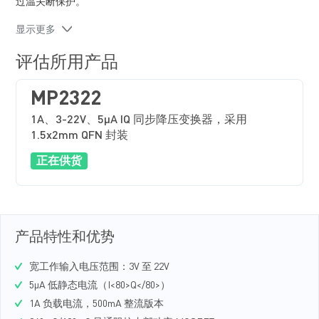
过温关断保护。
MP2322 最大限度地减少了现有标准外部元器件的使用，采用
显示更多
节省空间的 QFN-8（1.5mmx2mm）封装。
评估所用产品
MP2322
1A、3-22V、5μA IQ 同步降压变换器，采用
1.5x2mm QFN 封装
正在供货
产品特性和优势
宽工作输入电压范围：3V 至 22V
5µA 低静态电流（I<80>Q</80>）
1A 负载电流，500mA 整流版本