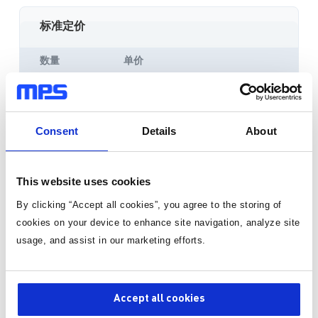
标准定价
数量
单价
1
¥169.75
/片
有货
Consent
Details
About
3-10个工作日内到货。 每单运费仅为 5 美元。
This website uses cookies
By clicking “Accept all cookies”, you agree to the storing of
数量
cookies on your device to enhance site navigation, analyze site
usage, and assist in our marketing efforts.
加入购物车
Accept all cookies
询价或技术支持