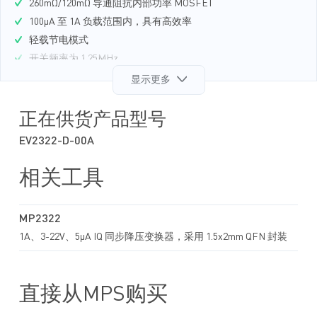
260mΩ/120mΩ 导通阻抗内部功率 MOSFET
100µA 至 1A 负载范围内，具有高效率
轻载节电模式
开关频率为 1.25MHz
大占空比下频率扩展，以支持大占空比
显示更多
电源良好指示
EN 关闭放电功能
正在供货产品型号
过流保护、过压保护和打嗝保护模式
EV2322-D-00A
快速负载瞬态响应
采用大 ESR 电容和陶瓷电容可稳定工作
相关工具
输出电压可调节低至 0.6V
采用小尺寸 QFN-8（1.5mmx2mm）封装
MP2322
1A、3-22V、5μA IQ 同步降压变换器，采用 1.5x2mm QFN 封装
直接从MPS购买