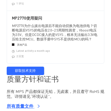
1 评论
MP2770使用疑问
MP2770为什么拔出电源后不能自动切换为电池供电？切
断电源后VSYS的电压在2.0~2.5周期性跳变，Vboost电压
为3.5V。但是DCDC接入的是VSYS，根本无法输出3.3V电
压给主控MCU。数据手册中SYS不是供给MCU的吗？
其他产品
Latest activity a month ago
2 回复
获取技术支持
质量方针和证书
所有 MPS 产品都保证无铅，无卤素，并且遵守 RoHS 规
范。详情请见“环境认证”。
所有质量文件