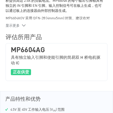
桥提供高达 2.5A 的负载电流。MP6604A 的每个输出引脚都具有
独立的 IN 引脚和 EN 引脚。输入控制信号可在板上生成，也可
以通过板上的连接器由外部控制器生成。
MP6604AGV 采用 QFN-28 (4mmx5mm) 封装。建议在对
EV6604A-V-00A 进行任何更改之前首先阅读 MP6604A 数据手
显示更多
册。
评估所用产品
MP6604AG
具有独立输入引脚和使能引脚的简易双 H 桥电机驱
动 IC
正在供货
产品特性和优势
4.5V 至 45V 工作输入电压 (V
) 范围
IN