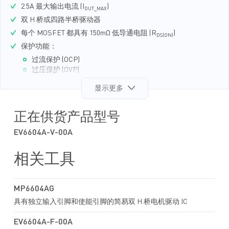
2.5A 最大输出电流 (I
)
OUT_MAX
双 H 桥或四路半桥驱动器
每个 MOSFET 都具有 150mΩ 低导通电阻 (R
)
DS(ON)
保护功能：
过流保护 (OCP)
过压保护 (OVP)
欠压锁定 (UVLO) 保护
显示更多
过温关断保护
故障指示输出
采用 QFN-28 (4mmx5mm) 封装
正在供货产品型号
EV6604A-V-00A
相关工具
MP6604AG
具有独立输入引脚和使能引脚的简易双 H 桥电机驱动 IC
EV6604A-F-00A