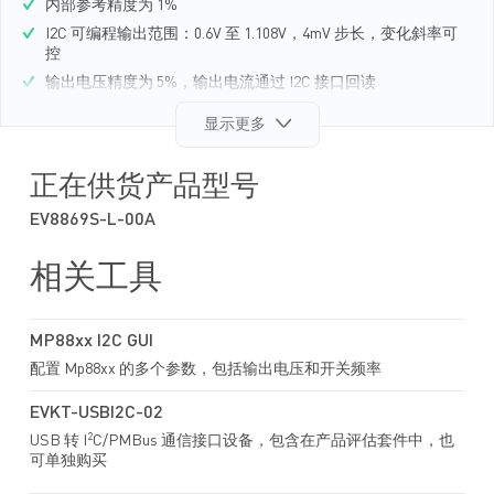
内部参考精度为 1%
I2C 可编程输出范围：0.6V 至 1.108V，4mV 步长，变化斜率可
控
输出电压精度为 5%，输出电流通过 I2C 接口回读
PFM/PWM 两种模式可选，可通过 I2C 接口调节频率和电流限
显示更多
值
4 种不同 I2C 地址可选
正在供货产品型号
外部软启动功能
开漏电源正常指示
EV8869S-L-00A
输出过压保护
相关工具
OCP 保护自动恢复/锁定
QFN-14（3mmx4mm）封装
MP88xx I2C GUI
配置 Mp88xx 的多个参数，包括输出电压和开关频率
EVKT-USBI2C-02
2
USB 转 I
C/PMBus 通信接口设备，包含在产品评估套件中，也
可单独购买