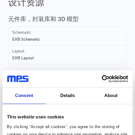
设计资源
元件库，封装库和 3D 模型
Schematic
EVB Schematic
Layout
EVB Layout
直接从MPS购买
Consent
Details
About
标准定价
This website uses cookies
数量
单价
By clicking “Accept all cookies”, you agree to the storing of
1
¥305.55
/片
cookies on your device to enhance site navigation, analyze site