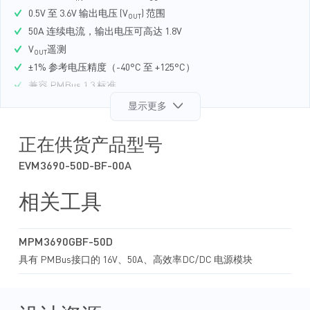
0.5V 至 3.6V 输出电压 (V
) 范围
OUT
50A 连续电流，输出电压可高达 1.8V
V
遥测
OUT
±1% 参考电压精度（-40°C 至 +125°C）
兼容 PMBus 1.3 标准
遥测回读，包括 V
、V
、输出电流 (I
)、温度和故障
显示更多
IN
OUT
OUT
可通过 PMBus 配置：
输出电压
正在供货产品型号
软启动时间 (t
)
SS
EVM3690-50D-BF-00A
过流 (OC)、过温 (OT)、过压 (OV)、欠压 (UV) 和欠压锁定
(UVLO) 限制
脉宽调制 (PWM) 模式
相关工具
开关频率 (f
)
SW
采用 BGA (16mmx16mmx5.18mm) 封装
MPM3690GBF-50D
具有 PMBus接口的 16V、50A、高效率DC/DC 电源模块