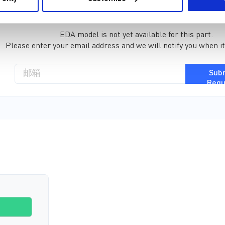
元件库 (36)
封装库 (34)
EDA model is not yet available for this part.
Please enter your email address and we will notify you when it
Sub
Requ