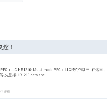
回复您！
HR1200: PFC +LLC HR1210: Multi-mode PFC + LLC(数字
HR1210 data she...
1 评论