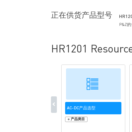
通过获得专利的输入电容电流补
可编程抖频功能
正在供货产品型号
HR120
可编程的欠压保护/开启
P&Z
可编程的软启动功能（SS）
HR1201 Resourc
AC-DC产品选型
产品类目