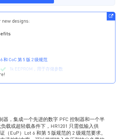
r new designs:
efits
 6 和 CoC 第 5 版 2 级规范
1k EEPROM，用于存储参数
re!
UI，适合数字 PFC
源的外部 DC 输入提供 VCC
条件下，通过 CCM/DCM 多模式控制
控制器，集成一个先进的数字 PFC 控制器和一个半
利的输入电容电流补偿技术实现高功率
无负载或超轻载条件下，HR1201 只需低输入供
EuP）Lot 6 和第 5 版规范的 2 级规范要求。
器可实现噪声抑制
可编程抖频功能