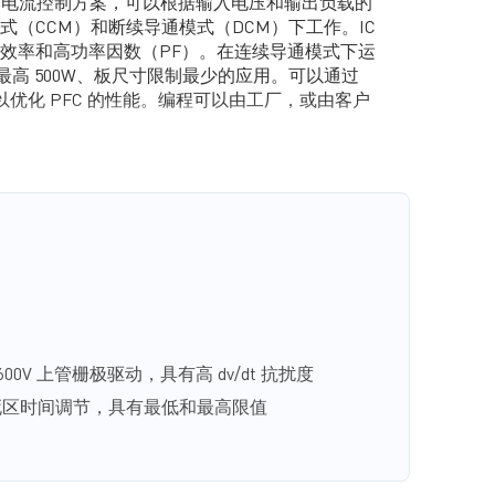
采用平均电流控制方案，可以根据输入电压和输出负载的
式（CCM）和断续导通模式（DCM）下工作。IC
保护/开启
可编程的软启动功能
效率和高功率因数（PF）。在连续导通模式下运
管的 600V 上管栅极驱动，具有高
保护
开环保护
用于最高 500W、板尺寸限制最少的应用。可以通过
数，以优化 PFC 的性能。编程可以由工厂，或由客户
 的自适应死区时间调节，具有最低和最高限
。
用零电压开关（ZVS）实现高效率。HR1201 具有自
关
在系统故障时安全上电
A）功能，在不同负载条件下都能确保 ZVS。此
 LLC 变换器在容性模式下运行，使其更可靠，更易
（OCP）
锁定的过温关断保护
TP）
容性模式保护
关断保护、开路保护（OLP）、过流保护
VP）和欠压保护/开启。
用。HR1201 采用 SOIC-28 封装。
0V 上管栅极驱动，具有高 dv/dt 抗扰度
适应死区时间调节，具有最低和最高限值
上电