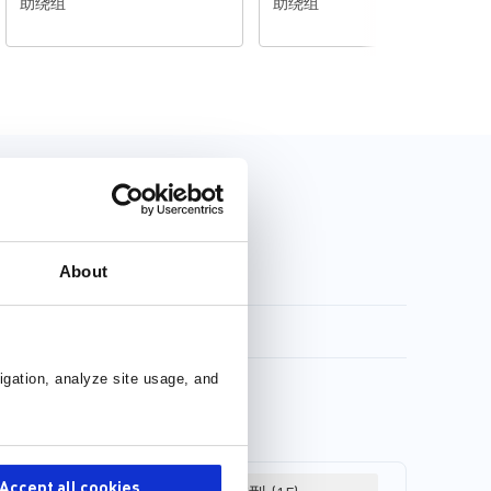
助绕组
助绕组
About
igation, analyze site usage, and
Accept all cookies