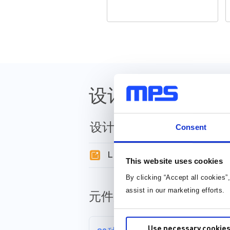
设计资源
设计工具
Consent
LLC Design Tool
This website uses cookies
By clicking “Accept all cookies”
assist in our marketing efforts.
元件库，封装库和 3D 模
Use necessary cookies