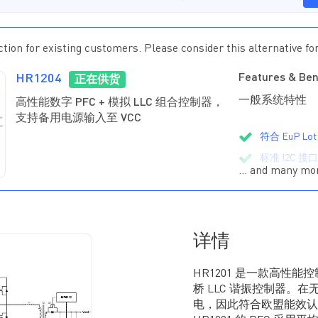
tion for existing customers. Please consider this alternative fo
HR1204
Features & Ben
正在供货
一般系统特性
高性能数字 PFC + 模拟 LLC 组合控制器，
支持备用电源输入至 VCC
符合 EuP Lot
标准 I2C 接口
… and many mo
用户友好的 G
由额外的隔离电
PFC 控制器
详情
在轻载到满载
实现高效率
HR1201 是一款高性能
通过获得专
桥 LLC 谐振控制器。在
因数
电，因此符合欧盟能效认证（
LLC 控制器
可编程滤波