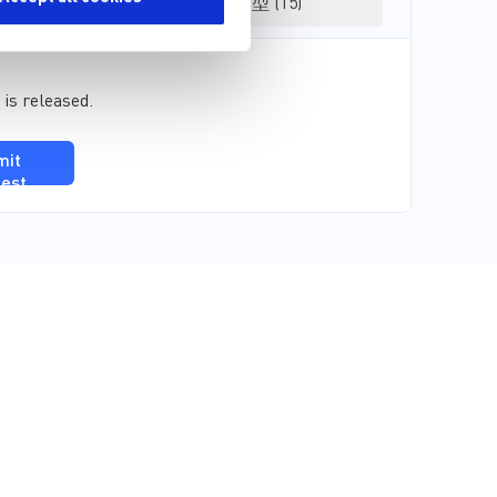
3D 模型 (15)
 is released.
mit
est