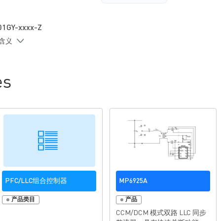
偿技术实现高功率因数
两级过流保护（OC
锁定的过温关断保
1GY-xxxx-Z
过温保护（OTP）
的含义
容性模式保护
es
PFC/LLC组合控制器
MP6925A
产品类目
产品
CCM/DCM 模式双路 LLC 同步