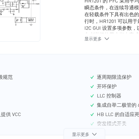
HR1201 的 PFC 
瞬态条件，在连续导通模
可编程的欠压
在轻载条件下具有出色的
集成自举二极
逐周期限流
行时，HR1201 可以
dV/dt 抗扰度
I2C GUI 设置多项参
HB LLC
参考详细的用户指南完成
值
显示更多
半桥 LLC 谐振变换器采
突发模式开
适应死区时间调节（ADT
外，HR1201 可以防止
两级过流保护
于设计。
过温保护（O
全方位保护功能包括过温
（OCP）、过压保护（O
2 级规范
逐周期限流保护
HR1201 适用于备用电源应
开环保护
LLC 控制器
集成自举二极管的 60
提供 VCC
HB LLC 的自
突发模式开关
 曲线
在系统故障时安全
显示更多