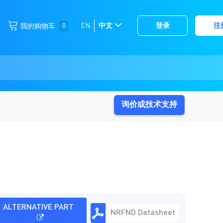
跳
0
EN
中文
登录
注
我的购物车
选
到
择
内
容
存
储
询价或技术支持
ALTERNATIVE PART
NRFND Datasheet