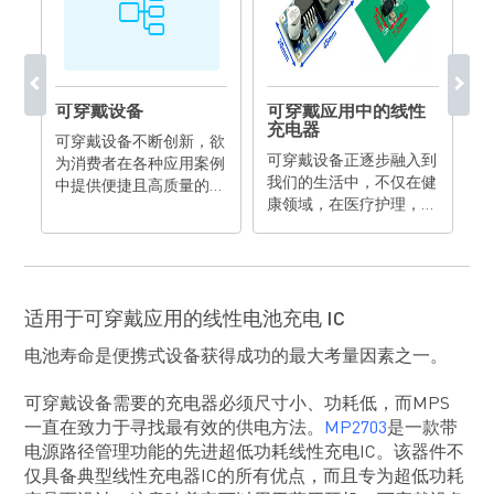
池
可穿戴设备
可穿戴应用中的线性
电
充电器
可穿戴设备不断创新，欲
学
可穿戴设备正逐步融入到
为消费者在各种应用案例
我们的生活中，不仅在健
静
中提供便捷且高质量的功
在
康领域，在医疗护理，娱
(
能。
优
乐，安防以及金融等领域
都可以见到它们的身影。
适用于可穿戴应用的线性电池充电 IC
电池寿命是便携式设备获得成功的最大考量因素之一。
可穿戴设备需要的充电器必须尺寸小、功耗低，而MPS
一直在致力于寻找最有效的供电方法。
MP2703
是一款带
电源路径管理功能的先进超低功耗线性充电IC。该器件不
仅具备典型线性充电器IC的所有优点，而且专为超低功耗