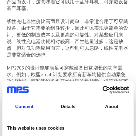
产品而设计，这意味着它可以用于蓝牙耳机、可穿戴设备
甚至耳塞。
线性充电器性价比高而且设计简单，非常适合用于可穿戴
设备。由于它需要的组件较少，因此可以实现更简单的设
计、更低的制造成本以及更高的可靠性。对某些应用来
说，线性充电器功耗相对较高、产生热量过多，这是缺
点；但对低功耗应用而言，这些则可以忽略，线性充电器
是非常适合的选择。
MP2703 的设计能够满足可穿戴设备日益增长的功率需
求。例如，欧盟e-call计划要求所有新车均提供自动紧急
呼叫功能，而智能设备也开始出现这种趋势。但该功能可
能需要高达 12V 的工作输入电压(V
)。MP2703 的工作电
IN
压高达 14.4V，明显高于 6V的标准 V
，因此是设计师绝
IN
佳的选择。
Consent
Details
About
相对于竞争产品3mmx3mm的占位面积，MP2703采用了
超小尺寸的 QFN-10 (2mmx2.5mm) 封装，应用于智能指
This website uses cookies
环也不在话下。