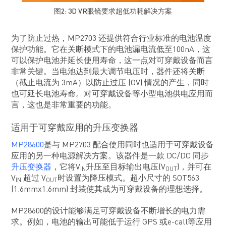
图2: 3D VR眼镜要求超低功耗解决方案
为了防止过热，MP2703 还提供符合行业标准的电池温度
保护功能。它在关断模式下的电池漏电流低至100nA，这
可以保护电池并延长使用寿命，这一点对可穿戴设备而言
非常关键。当电池达到最大调节电压时，器件还将关断
（截止电流为 3mA）以防止过压 (OV) 情况的产生，同时
也可延长电池寿命。对可穿戴设备等小型电池供电应用而
言，这也是非常重要的功能。
适用于可穿戴应用的升压变换器
MP28600
是与 MP2703 配合使用同时也适用于可穿戴设备
应用的另一种电源解决方案。该器件是一款 DC/DC 同步
升压变换器
，它将V
升压至目标输出电压(V
)，并可在
IN
OUT
V
超过 V
时设置为降压模式。超小尺寸的 SOT563
IN
OUT
(1.6mmx1.6mm) 封装使其成为可穿戴设备的理想选择。
MP28600的设计能够满足可穿戴设备不断增长的电力需
求。例如，电池的输出可能低于运行 GPS 或e-call等应用