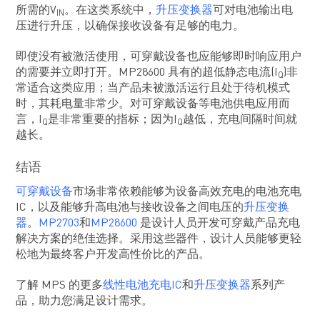
所需的V
。在这类系统中，
升压变换器
可对电池输出电
IN
压进行升压，以确保接收设备有足够的电力。
即使没有被激活使用，可穿戴设备也应能够即时响应用户
的需要并立即打开。MP28600 具有的超低静态电流(I
)非
Q
常适合这类应用；当产品未被激活运行且处于待机模式
时，其耗电量非常少。对可穿戴设备等电池供电应用而
言，I
是非常重要的指标；因为I
越低，充电间隔时间就
Q
Q
越长。
结语
可穿戴设备
市场非常依赖能够为设备高效充电的电池充电
IC，以及能够升高电池与接收设备之间电压的
升压变换
器
。
MP2703
和
MP28600
是设计人员开发可穿戴产品充电
解决方案的绝佳选择。采用这些器件，设计人员能够更轻
松地为最终客户开发高性价比的产品。
了解 MPS 的更多
线性电池充电IC
和
升压变换器
系列产
品，助力您满足设计需求。