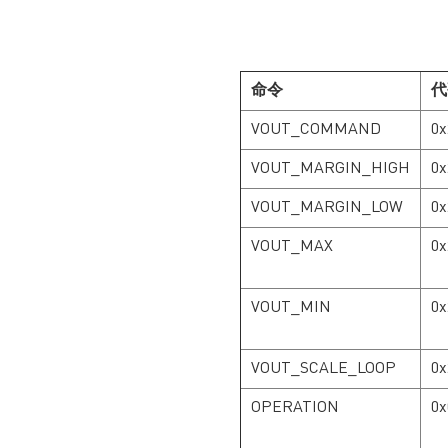
（见图 1），满足了设备
对电源不断增长的高要
求。 本文探讨集成型电源
模块相对于传统分立
DC/DC 电源具有的诸多优
命令
代
势。 通过集成功率级、控
制环路和电感，MPS 电源
VOUT_COMMAND
0x
模块能够提供无可比拟的
功率密度。利用MPS 专有
VOUT_MARGIN_HIGH
0x
MeshConnectTM 技术，
换器、电感和其他无源元
VOUT_MARGIN_LOW
0x
件可以直接放置在引线框
VOUT_MAX
架上，实现更佳散热能
0x
力、更高可靠性和更低的
寄生电感。这大大简化了
设计，并有效缩短了设计
VOUT_MIN
0
时间和迭代周期。 MPS
电源模块集成了自举
(BST) 电容、VCC 去耦电
VOUT_SCALE_LOOP
0x
容、输入去耦电容和反馈
电阻分压器等无源元件。
OPERATION
0x
设计人员可以专注于设计
系统...