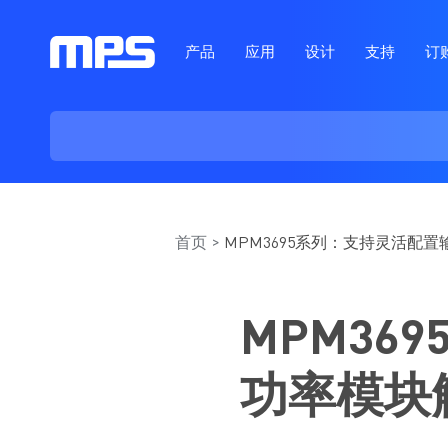
产品
应用
设计
支持
订
首页
MPM3695系列：支持灵活配
MPM3
功率模块