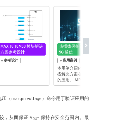
MAX 10 10M50 模块解决
热插拔保护器件用例：
热插拔
方案参考设计
5G 通信
服务器
参考设计
应用案例
应用
本用例介绍MP5990 热插
本用例将介
拔解决方案在 5G 通信中
服务器
的应用。 MP5990是一款
用。 MP5990 与多相
全集成的 50A 热插拔解决
MP59
方案，它不仅可以提供丰
为热插
富的保护功能，如输入电
出电流达
（margin voltage）命令用于验证应用的
压 (VIN) 过压保护 (OVP)、
用。 随着数据中心在汽车
输出电流(IOUT) 过流保护
交通和
（OCP）、短路保护
支配作
较，从而保证 V
保持在安全范围内。最
OUT
（SCP）和过温保护
数据中
（OTP）等，还可以通过
时，提