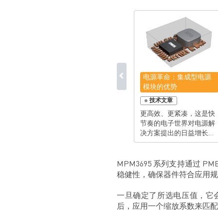
电源革命：集成型电源
模块的优势
技术文章
更高效、更紧凑，这是快
节奏的电子世界对电源解
决方案提出的日益增长的
需求。在电源技术进步的
同时，工程师们不断寻求
简化设计、减少占板空间
MPM3695 系列支持通过 PMB
并加快开发过程的方法。
稳健性，确保器件符合应用规
MPS 提供了极为广泛的电
源模块产品组合，并将功
一旦确定了所选电压值，它会与 V
率级、控制环路和电感集
后，应用一个缩放系数来匹配
成在单个 SMD 封装中