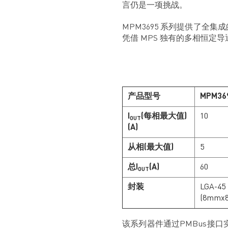
言仍是一项挑战。
MPM3695 系列提供了全集
凭借 MPS 独有的多相恒定
产品型号
MPM36
I
(每相最大值)
10
OUT
(A)
从相(最大值)
5
总I
(A)
60
OUT
封装
LGA-45
(8mmx
该系列器件通过PMBus接