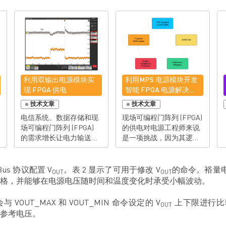
利用双输出电源模块实
利用MPS 电源模块开发
现 FPGA 供电
智能 FPGA 电源解决方
案
技术文章
技术文章
电信系统、数据存储和现
现场可编程门阵列 (FPGA)
场可编程门阵列 (FPGA)
的供电对电源工程师来说
的需求增长让电力输送变
是一项挑战，因为其逻辑
得越来越复杂，也对电
单元数量不断增加，复杂
源，特别是电压稳压器
性也不断提高。而且，这
(VR)提出了更高的要求。
种半导体器件具有高度可
us 协议配置 V
。表 2 显示了可用于修改 V
的命令。裕量电压
OUT
OUT
大多数 VR 应用领域都需
配置性，允许设计人员定
格，并能够在电源电压随时间和温度变化时承受小幅波动。
要在效率、I/O 电压范围、
义时钟和锁相环 (PLL) 频
电压容差和尺寸之间做出
率，并配置其中的逻辑元
OUT_MAX 和 VOUT_MIN 命令设定的 V
上下限进行比
OUT
权衡。在提供精确电压控
件。此外，定义 FPGA 的
参考电压。
制的同时满足 FPGA 电源
功耗也是其中一项繁杂的