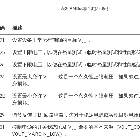
轨的需求非常重要。 随着
工作，因为它取决于固
电源轨数量的不断增加，
件、FPGA 型号和操作条
表2: PMBus输出电压命令
设计人员必须找到同时适
件等多种因素。大多数
用于大电流和小电流的电
FPGA 供应商提供的功耗
源轨解决方案。多相电源
数据可能包含了不同条件
码
描述
能够实现更高电流传输，
下的不同功耗目标；这些
同时降低电感尺寸要求，
数据至关重要，因为
21
设置设备正常运行期间的目标 V
。
OUT
而多输出电源则允许设计
FPGA 应用范围非常广
人员通过单个 IC 为多个
泛，包括通信、工业、汽
25
设置上限电压，以便在裕量测试（临时裕量测试和性能验证
变
FPGA 轨供电。这让设计
车和医疗设备等领域。 本
人员能够在满足所有现代
文重点介绍 Intel Agilex
26
设置下限电压，以便在裕量测试（临时裕量测试和性能验证
电力输送要求的同时，减
FPGA 的电源设计，我们
24
设置最大允许 V
少占板空间并简化设计。
。这是一个永久性上限电压，如果超过
将阐述 MPS 的全集成
OUT
本文将以双输出电源模块
MPM3698 和 MPM3699 电
身损坏。
MPM54322为例，探讨如
源模块如何做到在最小化
何利用多输出电源来满足
解决方案空间的同时，还
x2B
设置最小允许 V
。这是一个永久性下限电压，如果超过
OUT
FPGA 的电源轨需求。实
能满足最具挑战性的规格
身损坏。
现FPGA 供电的关键考量
之一：在超快速功率瞬变
因素包括电压轨调节，以
期间将输出电压 (VOUT) 精
29
调节反馈 (FB) 回路增益，这对于稳定电源或实现目标电
及 FPGA 电源轨的正确启
确度保持在 2% 或 3% 以
动与安全关断。 FPGA系
内。 如何高效利用空...
01
控制电源的开关状态以及 V
命令的基本来源（VOUT_COM
OUT
统通常需要很多...
VOUT_MARGIN_LOW）。