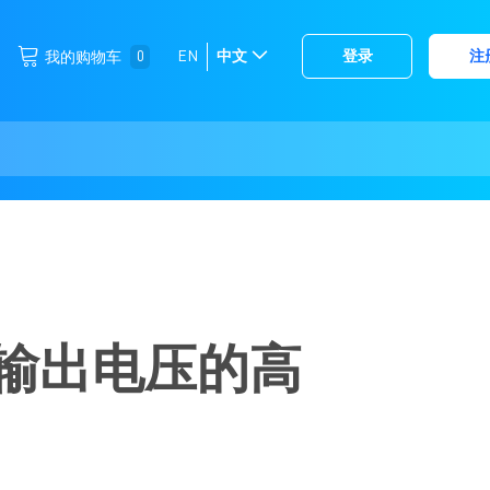
跳
0
EN
中文
登录
注
我的购物车
选
到
择
内
容
存
储
置输出电压的高