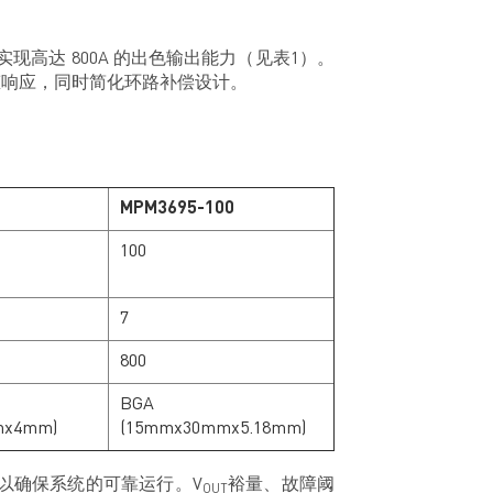
实现高达 800A 的出色输出能力（见表1）。
瞬态响应，同时简化环路补偿设计。
MPM3695-100
100
7
800
BGA
mx4mm)
(15mmx30mmx5.18mm)
以确保系统的可靠运行。V
裕量、故障阈
OUT