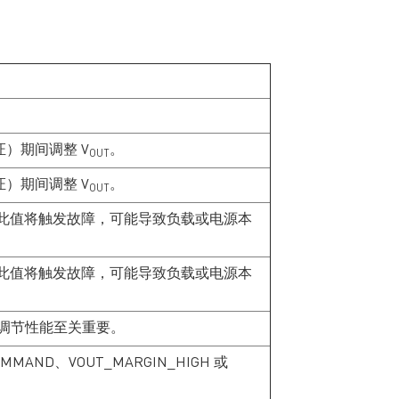
PMBus 接口优化 5G 通信
性也变
的电力传输。 向5G通信的
味着数
过渡让蜂窝技术在联网设
的能力
备的延迟、速度和容量方
加组件
面有了巨大的进步。传统
闭或重启系统。
的热插拔电源模块已经难
是一款
以应对 5G的高级功能，这
它可以
些功能需要更高的额定电
中心等
流和更快的电力传输，尤
安全操作
）期间调整 V
。
OUT
其是在功耗快速变化的情
室温条
况下。强大的电源保护解
接口的
）期间调整 V
。
OUT
决方案也是 5G 通信的另
供每器件
此值将触发故障，可能导致负载或电源本
一个重要考量因素，因为
输出电流 
无论短路、浪涌还是电压
MP59
波动都可能导致代价高昂
其成为
的停机，甚至损坏5G 数据
等应用
此值将触发故障，可能导致负载或电源本
中心和基站。 MP5990 是
应用一
一款全集成的 50A 热插拔
(OC) 
解决方案，它除了提供输
情况提
压调节性能至关重要。
入电压(VIN)过压保护
MP59
(OVP...
其通过
MAND、VOUT_MARGIN_HIGH 或
(AD...