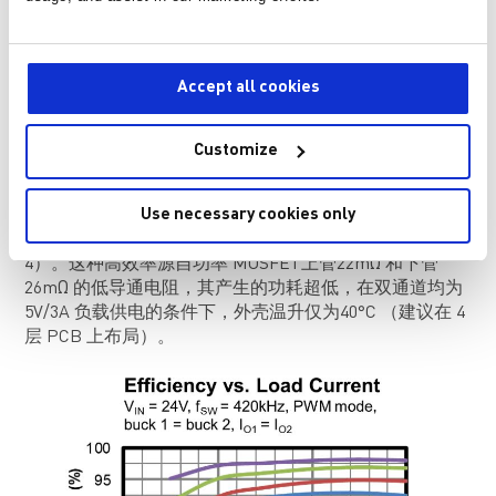
图3: V
= 24V, V
, V
= 3.3V 至21V, 3A 负载电流
IN
OUT1
OUT2
图 3 显示的电路将来自 AC/DC 壁式适配器的 24V 输入转
Accept all cookies
换为两个输出，适用于 PPS 3.3V 至 21V 的输出电压范
围。SCL和SDA为 I2C 串行接口信号，可访问寄存器以进
行一般控制以及电流和电压控制。 该电路还提供遥测功
Customize
能，用于电压、电流和温度监测。
Use necessary cookies only
该解决方案的特点包括：用于改进 USB 输出电压调节的
线路压降补偿、可选开关频率和高达 98% 的效率（见图
4）。这种高效率源自功率 MOSFET上管22mΩ 和下管
26mΩ 的低导通电阻，其产生的功耗超低，在双通道均为
5V/3A 负载供电的条件下，外壳温升仅为40°C （建议在 4
层 PCB 上布局）。