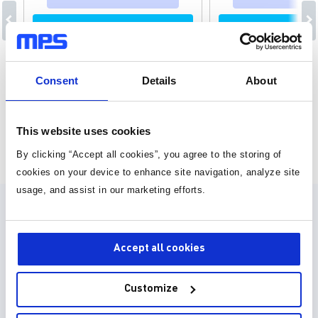
高压储能
可编程逻辑控制器 (PL
应用
应用
高压储能系统（ESS）是电网电力的
Consent
Details
About
短期替代方案，它让消费者能够避免
支付昂贵的峰值电费，或在电力需求
较高的时候补充电网电力的不足。这
This website uses cookies
页面 1 为 25
些系统能够解决由于风能和太阳能发
电扩张而导致的能源供应与需求之间
By clicking “Accept all cookies”, you agree to the storing of
日益扩大的差距。 MPS 的高性能电
cookies on your device to enhance site navigation, analyze site
池管理系统 (BMS) 能够可靠管理高
压 ESS 内的所有电池单元，并在较
usage, and assist in our marketing efforts.
长的生命周期内提供安全可靠的操作
设计资源
以及高容量。大多数高压 ESS 均由
多个电池模块 (BMU) 组成，以根据
不同地点的需求，管理并扩展系统。
Accept all cookies
元件库，封装库和 3D 模型
MPS 的电池监控与保护器件可在
BMU 中用作综合模拟前端 (AFE)，精
30种以上格式
确测量多达 16 个串联的锂离子电
Customize
池。而且，这些电池监控器还可堆叠
应用于超过 16 个电池的 BMU。