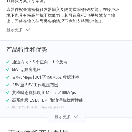
且解决方案尺寸紧凑。
该器件配备施密特触发器输入及隔离式编/解码功能，在噪声环
境下也具有极高的抗干扰能力；其可选高/低电平故障安全输
出，即使在输入信号丢失的情况下也能支持固定输出。
显示更多
MP27951 采用 SOIC-16 宽体 (WB) 封装。
产品特性和优势
通道方向：5 个正向，1 个反向
5kV
隔离电压
RMS
支持0Mbps (DC) 至150Mbps 数据速率
2.5V 至 5.5V 工作电压范围
共模瞬态抗扰度 (CMTI)：≥100kV/μs
高系统级 ESD、EFT 和浪涌抗扰度性能
5V 条件下具备 13ns 传播延迟
超低电源电流
显示更多
逻辑高 (MP27951) 和逻辑低 (MP27951-L)默认输出选项
1.2kV 最大工作绝缘电压(V
)