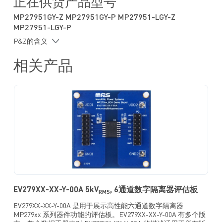
正在供货产品型号
IORM
-40°C 至 +125°C宽温度范围
MP27951GY-Z MP27951GY-P MP27951-LGY-Z
采用 SOIC-16 宽体(WB) 封装
MP27951-LGY-P
符合UL 1577 第五版认证:
P&Z的含义
SOIC-16 WB: 5000V
隔离达1分钟
RMS
相关产品
符合CSA Component Notice 5A 认证：
SOIC-16 WB: 5000V
隔离达1分钟
RMS
符合DIN EN IEC 60747-17 (VDE 0884-17)：2021-10 认证：
SOIC-16 WB: 7071V
隔离
PK
符合GB 4943.1-2022 CQC认证
符合IEC 62368-1 第三版 CB 认证
EV279XX-XX-Y-00A 5kV
, 6通道数字隔离器评估板
RMS
EV279XX-XX-Y-00A 是用于展示高性能六通道数字隔离器
MP279xx 系列器件功能的评估板。EV279XX-XX-Y-00A 有多个版