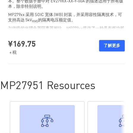
本。整个数据手册中对 EV279XX-XX-Y-00A 的描述适用于所有版
本，除非特别说明。
MP279xx 采用 SOIC 宽体 (WB) 封装，并采用容性隔离技术，可
支持高达 5kV
的隔离电压额定值。
RMS
与传统的光耦合器隔离器相比，MP279xx提供了一种具有低功耗
和更高可靠性的紧凑型解决方案。该器件提供施密特触发器输入
和隔离编码/解码，可在嘈杂环境中实现高抗扰度。
¥169.75
了解更多
建议在对 EV279XX-XX-Y-00A 进行任何更改之前首先阅读
+ 税
MP27960、MP27951、MP27942、MP27933、MP27960-N、
MP27951-N、MP27942-N 或 MP27933-N 的数据手册。
MP27951 Resources