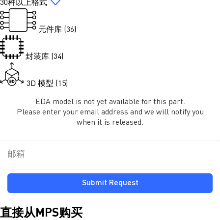
30种以上格式
元件库 (36)
封装库 (34)
3D 模型 (15)
EDA model is not yet available for this part.
Please enter your email address and we will notify you
when it is released.
Submit Request
直接从MPS购买