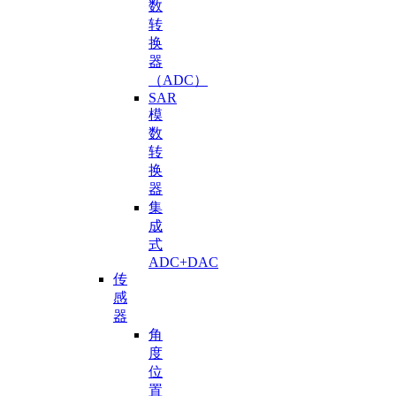
数
转
换
器
（ADC）
SAR
模
数
转
换
器
集
成
式
ADC+DAC
传
感
器
角
度
位
置