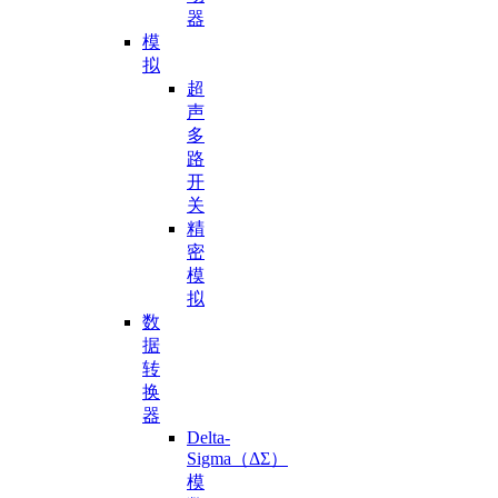
器
模
拟
超
声
多
路
开
关
精
密
模
拟
数
据
转
换
器
Delta-
Sigma（ΔΣ）
模