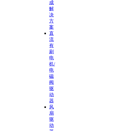
成
解
决
方
案
直
流
有
刷
电
机/
电
磁
阀
驱
动
器
风
扇
驱
动