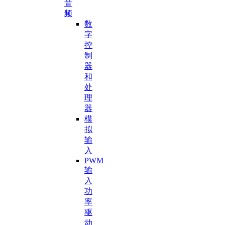
音
频
数
字
控
制
器
和
处
理
器
模
拟
输
入
PWM
输
入
功
率
驱
动