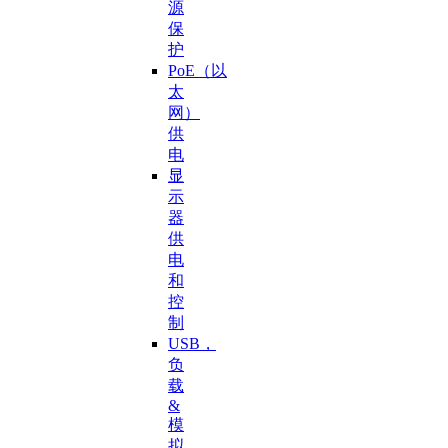
源
保
护
PoE（以
太
网）
供
电
显
示
器
供
电
和
控
制
USB，
负
载
&
模
拟