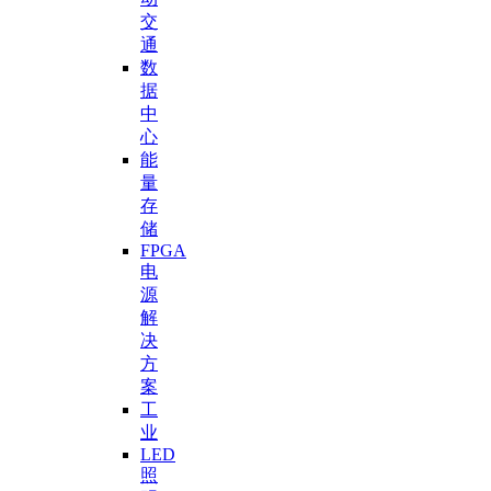
交
通
数
据
中
心
能
量
存
储
FPGA
电
源
解
决
方
案
工
业
LED
照