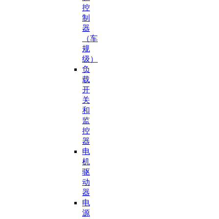
控
制
器
（车
规
级）
负
载
开
关
和
监
控
器
电
机
驱
动
器
电
源