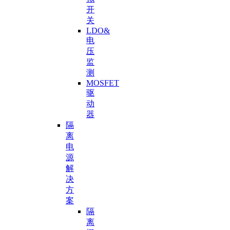
开
关
LDO&
电
压
监
测
MOSFET
驱
动
器
隔
离
电
源
解
决
方
案
隔
离