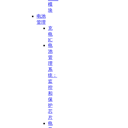
模
块
电池
管理
充
电
IC
电
池
管
理
系
统：
监
控
和
保
护
芯
片
电