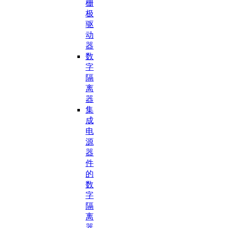
栅
极
驱
动
器
数
字
隔
离
器
集
成
电
源
器
件
的
数
字
隔
离
器