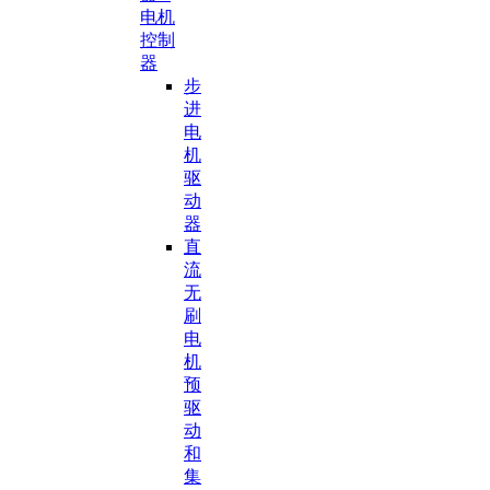
电机
控制
器
步
进
电
机
驱
动
器
直
流
无
刷
电
机
预
驱
动
和
集