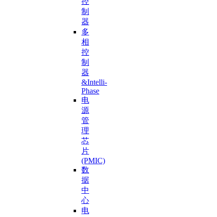
控
制
器
多
相
控
制
器
&Intelli-
Phase
电
源
管
理
芯
片
(PMIC)
数
据
中
心
电