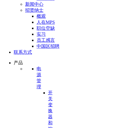
新闻中心
招贤纳士
概观
人在MPS
职位空缺
实习
员工感言
中国区招聘
联系方式
产品
电
源
管
理
开
关
变
换
器
和