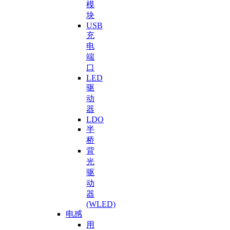
模
块
USB
充
电
端
口
LED
驱
动
器
LDO
半
桥
背
光
驱
动
器
(WLED)
电感
用