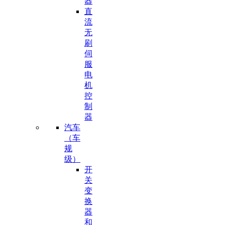
器
直
流
无
刷
伺
服
电
机
控
制
器
汽车
（车
规
级）
开
关
变
换
器
和