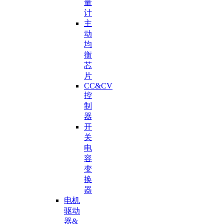
量
计
主
动
均
衡
芯
片
CC&CV
控
制
器
开
关
电
容
变
换
器
电机
驱动
器&