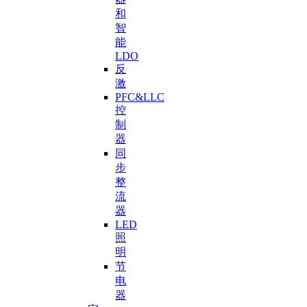
和
智
能
LDO
反
激
PFC&LLC
控
制
器
同
步
整
流
器
LED
照
明
节
电
器