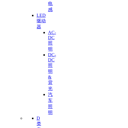
电
感
LED
驱动
器
AC-
DC
照
明
DC-
DC
照
明
&
背
光
汽
车
照
明
D
类