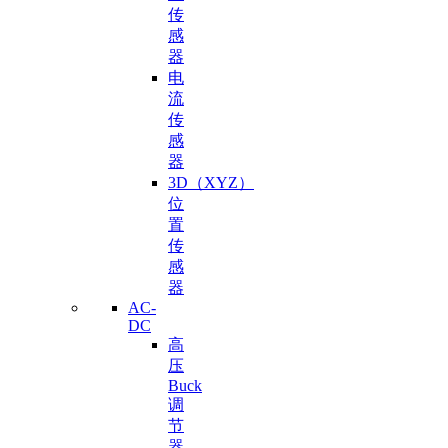
传
感
器
电
流
传
感
器
3D（XYZ）
位
置
传
感
器
AC-
DC
高
压
Buck
调
节
器