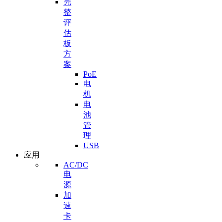
完
整
评
估
板
方
案
PoE
电
机
电
池
管
理
USB
应用
AC/DC
电
源
加
速
卡