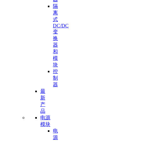
隔
离
式
DC/DC
变
换
器
和
模
块
控
制
器
最
新
产
品
电源
模块
电
源