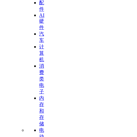
配
件
AI
硬
件
汽
车
计
算
机
消
费
类
电
子
内
存
和
存
储
电
动