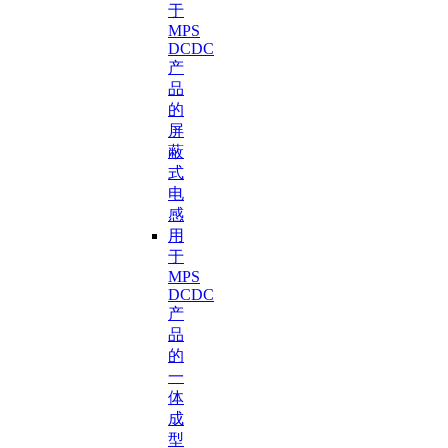
于
MPS
DCDC
产
品
的
屏
蔽
式
电
感
用
于
MPS
DCDC
产
品
的
一
体
成
型