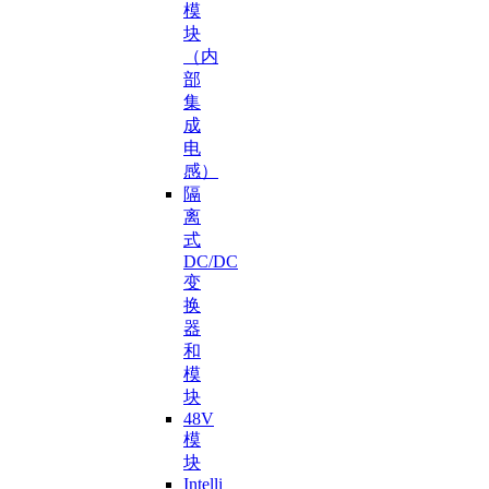
模
块
（内
部
集
成
电
感）
隔
离
式
DC/DC
变
换
器
和
模
块
48V
模
块
Intelli