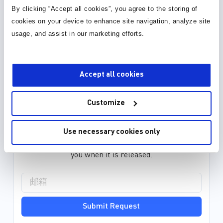
元件库，封装库和 3D 模型
By clicking “Accept all cookies”, you agree to the storing of
cookies on your device to enhance site navigation, analyze site
30种以上格式
usage, and assist in our marketing efforts.
元件库 (36)
Accept all cookies
封装库 (34)
Customize
3D 模型 (15)
Use necessary cookies only
EDA model is not yet available for this part.
Please enter your email address and we will notify
you when it is released.
Submit Request