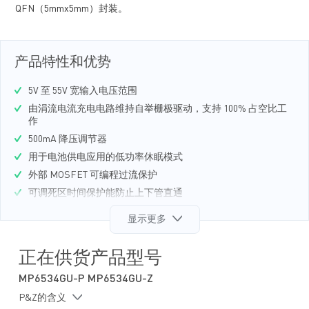
QFN（5mmx5mm）封装。
产品特性和优势
5V 至 55V 宽输入电压范围
由涓流电流充电电路维持自举栅极驱动，支持 100% 占空比工
作
500mA 降压调节器
用于电池供电应用的低功率休眠模式
外部 MOSFET 可编程过流保护
可调死区时间保护能防止上下管直通
过温关断保护和欠压锁定（UVLO）保护
显示更多
故障指示输出
散热性能更强的表面贴装封装
正在供货产品型号
MP6534GU-P MP6534GU-Z
P&Z的含义