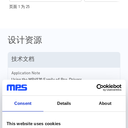
至负电压。对大电流、低电感的电机
性并且噪音低。随着越
页面 1 为 25
来说，这个问题更严重，其开关期间
电器被期望具备智能家
的 dI/dt 可能极高。 MPS 的 BLDC 预
者们还开始要求一些新
驱动器（例如 MP653x 系列）能够承
于控制的无线连接。为
受相位节点上的负瞬态。 但在极端
客户期望，设计人员面
情况下，负瞬态仍有可能会损坏设
更小、更安静的空气质
备。 我们先来看看当电流被驱动到
更强大的电机、控制单
设计资源
电机中时会发生什么。当MOSFET
件。而且，设计时还必
(HS-FET) 关断后，由于电机的感应
和低成本等激发购买欲
特性，电流一定还是继续沿同一方向
素。 MPS广泛的产品组合包括电熔
技术文档
流动。最初，再循环电流流过下管
丝、负载开关、升压和
MOSFET (LS-FET) 的体二极管；在
线性稳压器、预驱动器
大多数驱动器中，LS-FET 随即导
器、LCD电源、LED和
Application Note
通。 体二极管最终将电压钳位至低
以及运算放大器。这些
Using the MP6530 Family of Pre-Drivers
于地电位的二极管压降处。然而，在
解决方案通过小尺寸封
体二极管的恢复特性与 PCB 寄生电
功率密度，可以帮助您
Application Note
感的共同作用下，相位节点 (SHx) 处
代空气净化器和加湿器
Protection Functions Application Note
会产生负下冲（见图 1）。 大电流以
上市时间。 MPS经济高效、历经时
Consent
Details
About
及低电机电感引起的高 dI/dt...
间考验的电源管理芯片
Application Note
系统供电所需的一切，
AN216 - Brushless DC (BLDC) Motor Phase Undershoot
的期望。
This website uses cookies