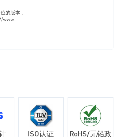
6 位的版本，
/www...
针
ISO认证
RoHS/无铅政