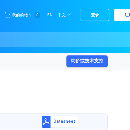
跳
0
EN
中文
登录
注
我的购物车
选
到
择
内
容
存
储
询价或技术支持
Datasheet