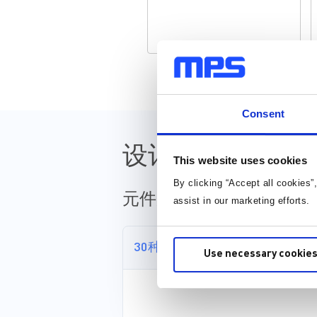
Consent
设计资源
This website uses cookies
By clicking “Accept all cookies”
元件库，封装库和 3D 模
assist in our marketing efforts.
30种以上格式
Use necessary cookies