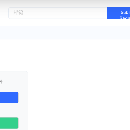
Sub
Requ
件