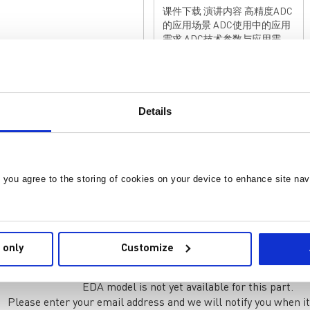
课件下载 演讲内容 高精度ADC
的应用场景 ADC使用中的应用
需求 ADC技术参数与应用需求
快速评测ADC性能与参数 演讲
亮点 快速读懂ADC技术参数中
的核心技术指标，了解ADC技
术参数与应用需求之间的关
系， 为您的数据采集应用，选
Details
择到适合您应用需求的ADC，
加快ADC的测试评估测试，及
缩短DAQ电路中，模拟前端电
路的设计与调试过程，MPS提
供的ADC评测套件可以帮助您
, you agree to the storing of cookies on your device to enhance site nav
快速测试评估ADC的基本参
型
数。 有想法？去论坛聊聊>>>
元件库 (36)
封装库 (34)
 only
Customize
EDA model is not yet available for this part.
Please enter your email address and we will notify you when it