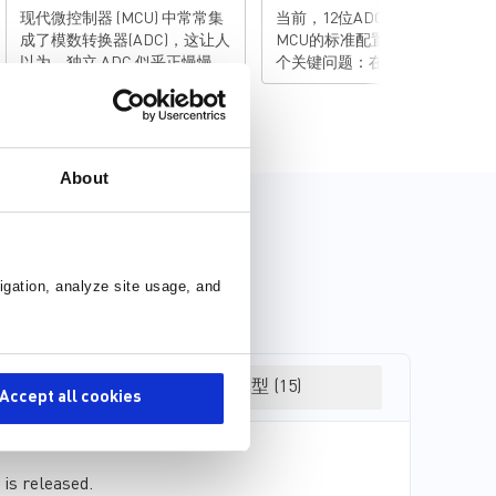
现代微控制器 (MCU) 中常常集
当前，12位ADC已成为大多数
成了模数转换器(ADC)，这让人
MCU的标准配置，这引发了一
以为，独立 ADC 似乎正慢慢退
个关键问题：在何种情况下需
出舞台。其实不然，对于从事
要采用独立的外部ADC？ 事实
工业、仪器仪表和嵌入式应用
上，内置ADC与外部ADC的选
的系统设计人员来说，独立
择并无绝对标准，而需基于具
ADC 仍然是设计中不可或缺的
体的性能需求进行综合评估，
组件，因其在性能、布局灵活
同时考虑系统成本等因素。本
About
性和设计简洁性方面具有集成
文将从六个关键维度，对MCU
解决方案无法比拟的优势。 许
内置ADC和外部ADC进行系统
多嵌入式系统都需要监控实际
性的技术对比分析。 单片机内
信号，例如电压、电流、温度
置 ADC：ADC 内置于单片机内
以及模拟传感器的输出。尽管
部，集成度高，不需要额外的
igation, analyze site usage, and
集成 ADC 能够处理基本任务，
硬件。适合对外围元件要求较
但当设计需要某些高级功能
低、系统硬件成本敏感的应用
时，它们可能会力不从心，例
场合。因为与其他模块共享单
如： 独立 ADC则能够满足上述
片机的资源，体积小，集成方
3D 模型 (15)
功能需求，它可以降低数字噪
便。 外部 ADC：需要额外的
Accept all cookies
声耦合、提供转换控制专用引
ADC 芯片，增加了硬件复杂性
脚，还可以灵活放置组件。下
和成本，但性能更优。适用于
文将一一进行讲解。 集成ADC
对采样精度、采样速率、抗干
 is released.
最大的缺点是它们靠近MCU内
扰能力等要求高，降低嵌入式