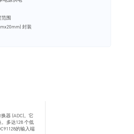
字单电源供电
温度范围
mmx20mm) 封装
转换器 (ADC)。它
。多达128 个低
1128的输入端