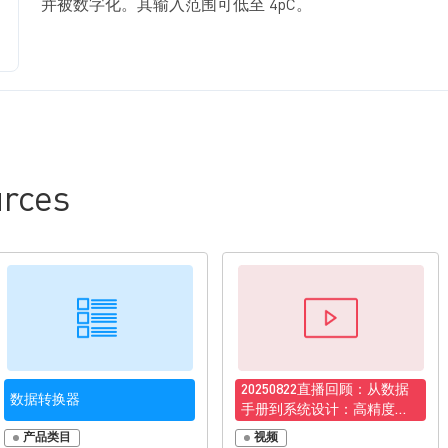
并被数字化。其输入范围可低至 4pC。
rces
20250822直播回顾：从数据
数据转换器
手册到系统设计：高精度
ADC的选型优化策略
产品类目
视频