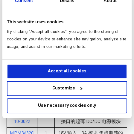
Consent
Details
About
This website uses cookies
By clicking “Accept all cookies”, you agree to the storing of
cookies on your device to enhance site navigation, analyze site
usage, and assist in our marketing efforts.
所采用的 MPS 产品
产品型号
数量
描述
Accept all cookies
MPM3695-
1
16V，100A可扩展DC/DC电源模
100
块，带PMBus接口
Customize
MPM3650
3
1.2MHz 同步频率 2.75 - 17V, 6A
超薄电源模块
Use necessary cookies only
MPM3695-
1
16V，10A，可扩展 带 PMBus
10-0022
接口的超薄 DC/DC 电源模块
MPM3632C
1
18V 输入，3A 模块 集成电感的