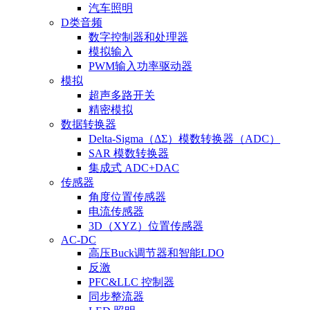
汽车照明
D类音频
数字控制器和处理器
模拟输入
PWM输入功率驱动器
模拟
超声多路开关
精密模拟
数据转换器
Delta-Sigma（ΔΣ）模数转换器（ADC）
SAR 模数转换器
集成式 ADC+DAC
传感器
角度位置传感器
电流传感器
3D（XYZ）位置传感器
AC-DC
高压Buck调节器和智能LDO
反激
PFC&LLC 控制器
同步整流器