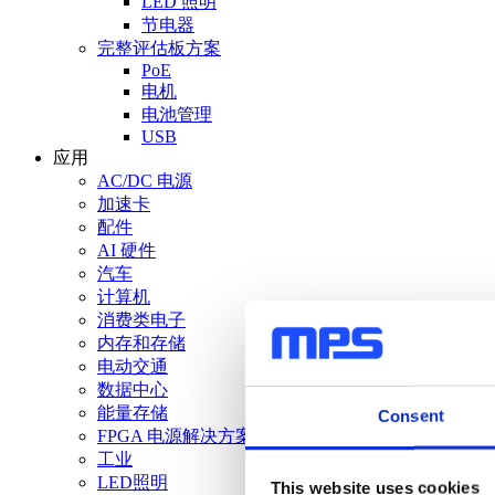
LED 照明
节电器
完整评估板方案
PoE
电机
电池管理
USB
应用
AC/DC 电源
加速卡
配件
AI 硬件
汽车
计算机
消费类电子
内存和存储
电动交通
数据中心
能量存储
Consent
FPGA 电源解决方案
工业
LED照明
This website uses cookies