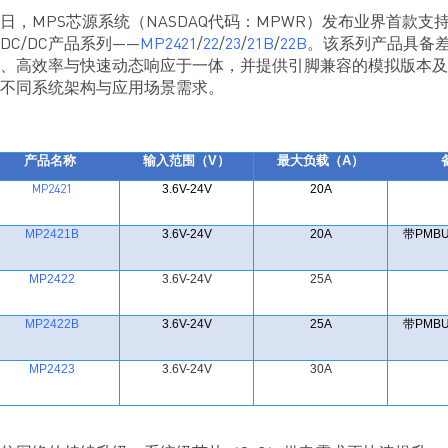
日，MPS芯源系统（NASDAQ代码：MPWR）发布业界首款支持24
DC/DC产品系列——
MP2421
/
22
/
23
/
21B
/
22B
。该系列产品具备
、高效率与快速动态响应于一体，并提供引脚兼容的模拟版本及
不同系统架构与应用场景需求。
V
A
产品名称
输入范围（
）
最大负载（
）
3.6V-24V
20A
MP2421
MP2421B
3.6V-24V
20A
PMBU
带
MP2422
3.6V-24V
25A
MP2422B
3.6V-24V
25A
PMBU
带
MP2423
3.6V-24V
30A