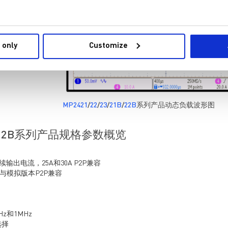
 only
Customize
MP2421
/
22
/
23
/
21B
/
22B
系列产品动态负载波形图
21B/22B系列产品规格参数概览
0A连续输出电流，25A和30A P2P兼容
，与模拟版本P2P兼容
Hz和1MHz
选择