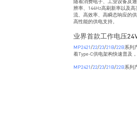
随着消费电子、工业设备及通
辨率、144Hz高刷新率以及
流、高效率、高瞬态响应的供
高性能的供电支持。
业界首款工作电压24
MP2421
/
22
/
23
/
21B
/
22B
系列产
着Type-C供电架构快速普
MP2421
/
22
/
23
/
21B
/
22B
系列