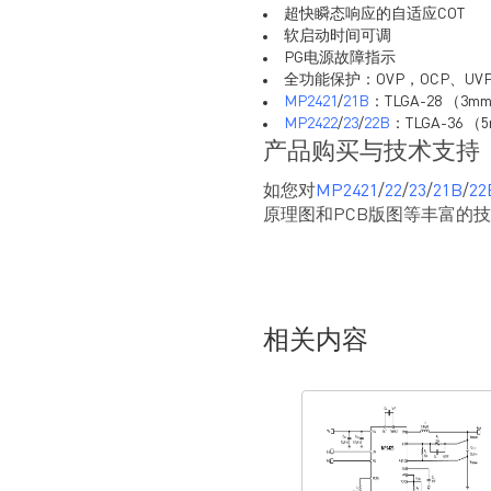
超快瞬态响应的自适应COT
软启动时间可调
PG电源故障指示
全功能保护：OVP，OCP、UV
MP2421
/
21B
：TLGA-28 （3
MP2422
/
23
/
22B
：TLGA-36 
产品购买与技术支持
如您对
MP2421
/
22
/
23
/
21B
/
22
原理图和PCB版图等丰富的
相关内容