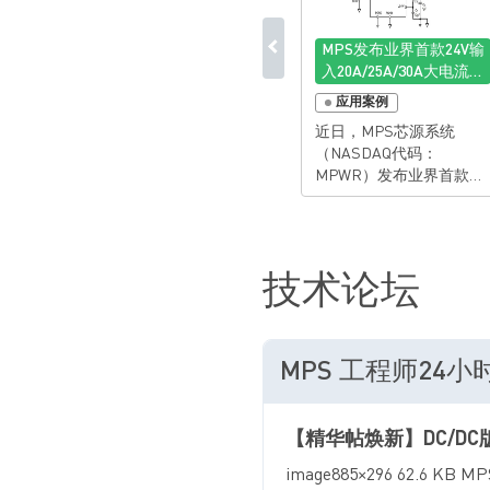
MPS发布业界首款24V输
入20A/25A/30A大电流同
步降压DC/DC系列产品
应用案例
近日，MPS芯源系统
（NASDAQ代码：
MPWR）发布业界首款支
持24V工作电压的
20A/25A/30A大电流同步
降压DC/DC产品系列——
MP2421/22/23/21B/22B。
技术论坛
该系列产品具备差分远端
采样，集高输入电压、大
输出电流、高效率与快速
动态响应于一体，并提供
MPS 工程师24
引脚兼容的模拟版本及支
持I2C/PMBus接口的数字
版本，可灵活满足不同系
【精华帖焕新】DC/D
统架构与应用场景需求。
随着消费电子、工业设备
image885×296 62
及通信网络的持续升级，