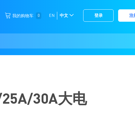
跳
0
EN
中文
登录
注
我的购物车
选
到
择
内
容
存
储
25A/30A大电