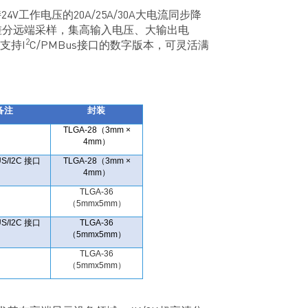
V工作电压的20A/25A/30A大电流同步降
差分远端采样，集高输入电压、大输出电
2
支持I
C/PMBus接口的数字版本，可灵活满
备注
封装
TLGA-28
3mm ×
（
4mm
）
S/I2C
TLGA-28
3mm ×
接口
（
4mm
）
TLGA-36
5mmx5mm
（
）
S/I2C
TLGA-36
接口
5mmx5mm
（
）
TLGA-36
5mmx5mm
（
）