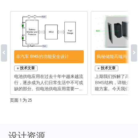
非汽车 BMS的功能安全设计
揭秘储能高端局：低
技术文章
技术文章
电池供电应用在过去十年中越来越流
上期我们拆解了高压储
行，逐步成为人们日常生活中不可或
BMS结构，详细介绍了
缺的部分。但电池供电应用需要一定
能方案。今天我们来聊
程度的保护才能确保安全的使用。这
相比起高压储能，低压
页面 1 为 25
种安全性是由电池管理系统 (BMS)
日常生活更近。一起来
提供的。BMS 能够监控电池和可能
能应用典型的BMS结构
的故障情况，防止因电池或其周围环
特色方案！ 针对低压储能，MPS有
境而导致任何危险情况，并确保精确
完整的解决方案。 C位扛把子的是高
估算电池的剩余容量或退化程度。
精度AFE芯片MP279
中低压电池的BMS结构通常由三个IC
AFE芯片完成电芯电
设计资源