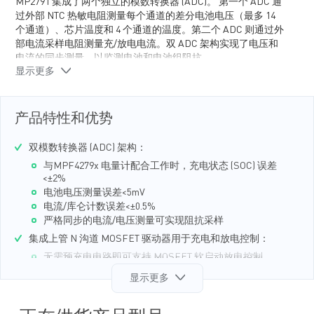
MP2791 集成了两个独立的模数转换器 (ADC)。 第一个 ADC 通
过外部 NTC 热敏电阻测量每个通道的差分电池电压（最多 14
个通道）、芯片温度和 4 个通道的温度。第二个 ADC 则通过外
部电流采样电阻测量充/放电电流。双 ADC 架构实现了电压和
电流的同步测量，以监测电池和电池组阻抗。
显示更多
MP2791与 MPF4279x 电量计配合使用时，充电状态 (SOC) 误差
可控制在 2% 以内。MP2791内部还集成了上管 MOSFET (HS-
FET) 驱动器以用于充电和放电控制。放电 (DSG) MOSFET 驱动
产品特性和优势
器具备可配置软启动 (SS)功能，无需外部预充电电路即可提供
受控导通功能。MOSFET 驱动器还集成了过流保护 (OCP)、短
双模数转换器 (ADC) 架构：
路保护 (SCP)、电池欠压保护 (UVP)、电池过压保护 (OVP) 和高/
低温保护。所有这些保护功能都具有可配置阈值。
与MPF4279x 电量计配合工作时，充电状态 (SOC) 误差
<±2%
MP2791采用内部被动平衡 MOSFET 来均衡不匹配的电池，并
电池电压测量误差<5mV
支持高达 58mA 的电流。该器件还可选择驱动外部平衡晶体管
电流/库仑计数误差<±0.5%
（MOSFET 或 BJT）进行平衡。
严格同步的电流/电压测量可实现阻抗采样
MP2791 采用 TQFP-48 (7mmx7mm) 封装。
集成上管 N 沟道 MOSFET 驱动器用于充电和放电控制：
无需预充电电路即可支持 MOSFET 软启动放电控制
并联 N 沟道 MOSFET 可驱动高达 100A 的直流电流
显示更多
硬件可配置保护：
充电/放电过流保护 (OCP) 和短路保护 (SCP)