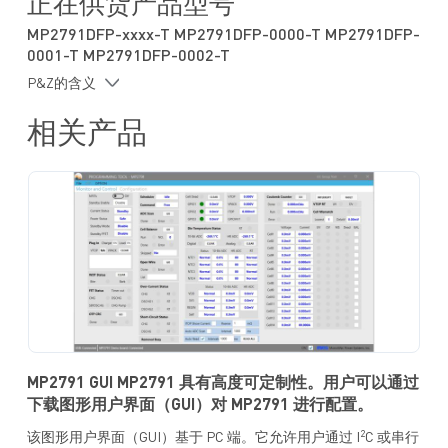
正在供货产品型号
电池欠压保护 (UVP) 和过压保护 (OVP)
电池组UVP 和 OVP
MP2791DFP-xxxx-T MP2791DFP-0000-T MP2791DFP-
电池低温/高温保护
0001-T MP2791DFP-0002-T
芯片高温保护
P&Z的含义
被动电池平衡，每电池高达 58mA电流：
可驱动外部平衡晶体管
相关产品
自动或手动控制
其他功能：
集成 3.3V 和 5V低压差 (LDO)稳压器
低电流待机模式
负载和充电器插入检测
高压 (HV) 和低压 (LV) GPIO
专用热敏电阻输入
开路检测
电池持续失效标记
用于保护阈值的可锁定MTP
2
具有 8 位循环冗余校验 (CRC) 的I
C接口或 SPI 接口
MP2791 GUI MP2791 具有高度可定制性。用户可以通过
支持随机电池连接
下载图形用户界面（GUI）对 MP2791 进行配置。
采用 TQFP-48 (7mmx7mm) 封装
2
该图形用户界面（GUI）基于 PC 端。它允许用户通过 I
C 或串行