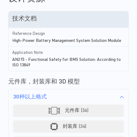
组成，如下所述： 电池监控器和保
采样，电池的被动均衡
护器：也称为模拟前端 (AFE)，负责
MOS保护等功能。 其次针对高精度
测量电池的电压、电流和温度，为电
SOC, SOH，peak p
技术文档
池提供第一级保护。 微控制器单元
算，MPS提供电量计
(MCU)：MCU 处理来自电池监控器和
MPF4279x。该芯片
保护器的数据，通常完成第二级保
计分，实时阻抗，温度
Reference Design
护，包括监控阈值。 电量计 (FG)：
型，可以实时计算每一
High-Power Battery Management System Solution Module
电量计是一个单独的 IC，它可以提供
SOC，SOH，阻抗等状态
充电状态 (SOC)、健康状况(SOH) 和
安全、靠谱！ 针对上面提到低压储
Application Note
剩余运行时间估算，以及其他用户关
能应用，MPS还设计
AN215 - Functional Safety for BMS Solution: According to
心的电池参数。 ...
demo板，可以供客户
ISO 13849
了AFE，电量计和主开
以优雅拿捏50A以...
元件库，封装库和 3D 模型
30种以上格式
元件库 (36)
封装库 (34)