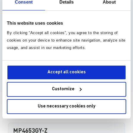
Consent
Details
About
3D 模型 (15)
This website uses cookies
EDA model is not yet available for this part.
By clicking “Accept all cookies”, you agree to the storing of
Please enter your email address and we will notify
cookies on your device to enhance site navigation, analyze site
you when it is released.
usage, and assist in our marketing efforts.
Accept all cookies
Submit Request
Customize
直接从MPS购买
Use necessary cookies only
MP4653GY-Z