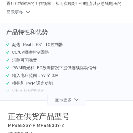
置LLC功率级的工作频率，从而实现对LED电流以及总线电压的
调节。MP4653结合了LED电流的模拟调光和PWM调光功能。
显示更多
它输出驱动信号以直接驱动调光MOSFET，实现了快速、高对
比度的PWM调光。PWM调光信号同时也用于CC/CV模式控制。
PWM开启时，CC模式有效，LED电流得到调节；PWM关闭
产品特性和优势
时，CV模式有效，DC总线电压得到调节。栅极驱动信号以及通
过功率级的能量在PWM开启和关闭时均能保持连续。这消除了
副边“ Real LIPS” LLC控制器
PWM调光时的系统可闻噪声。MP4653还提供充分的智能保护
功能，以提高系统可靠性。它同时为DC总线级和LED驱动级提
CC/CV频率控制回路
供故障保护。对DC总线级的保护功能包括过压保护、过流保护
消除可闻噪音
以及短路保护。
PWM调光和LED故障情况下提供连续驱动信号
输入电压范围：9V 至 30V
模拟和 PWM 调光功能
VIN 欠压锁定保护
DC总线输出过压保护
显示更多
DC总线短路保护
系统自动恢复和打嗝定时器
正在供货产品型号
LED 开路/短路保护
MP4653GY-P MP4653GY-Z
LED输出过压保护、LED过流保护