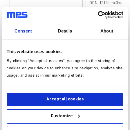
QFN-12 (2mmx3mm) 
页面 1 为 9
Consent
Details
About
设计资源
This website uses cookies
By clicking “Accept all cookies”, you agree to the storing of
元件库，封装库和 3D 模型
cookies on your device to enhance site navigation, analyze site
usage, and assist in our marketing efforts.
30种以上格式
元件库 (36)
Accept all cookies
封装库 (34)
Customize
3D 模型 (15)