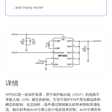
集成 36mΩ 功率 FET
使能/故障引脚
… and many more!
可调输出电压上升斜率
可调限流功能
过温关断保护
采用 TSOT23-8 封装
详情
MP5002是一款保护装置，用于保护输出端（VOUT）的电路不
受输入端（VIN）瞬态的影响。它也可保护VIN不受负载短路和
瞬态的影响。在启动时，器件通过限制输出斜率来限制浪涌电
流。输出斜率由dv/dt引脚上的小电容器来控制。dv/dt引脚具有