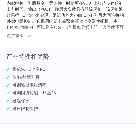
内部电路，引脚悬空（无连接）时仍可在VOUT上获得1.4ms的
上升时间。输出（VOUT）端最大负载具有限流保护。该保护通
过采样FET拓扑来实现。限流值的大小由ILIMIT引脚之间连接的
外部电阻控制。它采用内部电荷泵来驱动功率器件栅极，使
DMOS 功率 FET可以具有仅56mO的极低导通电阻。该器件还可
在VIN过低或过高时保护VOUT。其欠压锁定（UVLO）保护可确
显示更多
保在电源设备开启之前，输入始终高于最小工作阈值。当输入
高于最大输出阈值时，输出电压会被限制。
产品特性和优势
集成56mO功率FET
使能/故障引脚
可调输出电压斜率
可调限流功能：1A至3A
过温保护
过压限制保护