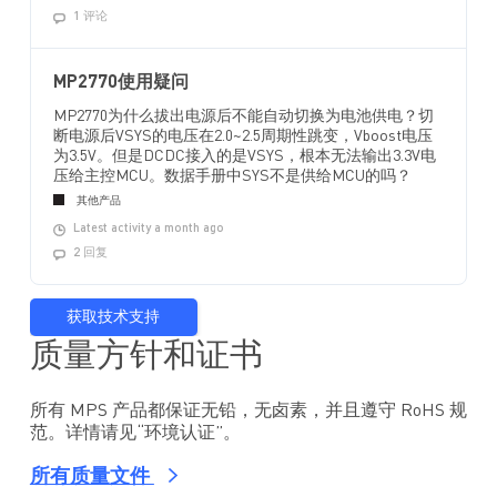
1 评论
MP2770使用疑问
MP2770为什么拔出电源后不能自动切换为电池供电？切
断电源后VSYS的电压在2.0~2.5周期性跳变，Vboost电压
为3.5V。但是DCDC接入的是VSYS，根本无法输出3.3V电
压给主控MCU。数据手册中SYS不是供给MCU的吗？
其他产品
Latest activity a month ago
2 回复
获取技术支持
质量方针和证书
所有 MPS 产品都保证无铅，无卤素，并且遵守 RoHS 规
范。详情请见“环境认证”。
所有质量文件