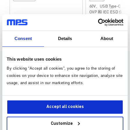
60V、USB Type-C
OVP 和 IEC ESD 保护
页面 1 为 25
Consent
Details
About
This website uses cookies
设计资源
By clicking “Accept all cookies”, you agree to the storing of
cookies on your device to enhance site navigation, analyze site
元件库，封装库和 3D 模型
usage, and assist in our marketing efforts.
30种以上格式
元件库 (36)
Accept all cookies
封装库 (34)
Customize