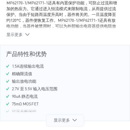
MP62170-1/MP62171-1还具有内置保护功能，可防止过流和增
加的热应力。它通过进入恒流模式来限制电流，从而提供过流
保护。当由于短路而温度升高时，器件将关闭。一旦温度降至
约120°C，器件便恢复工作。MP62170-1/MP62171-1还具有放
电功能，当器件被禁用时，可以为外部输出电容器提供电阻放
电路径。MP62170-1/MP62171-1采用 8引脚MSOP封装和不带
显示更多
散热焊盘的SOIC封装。
产品特性和优势
1.5A连续输出电流
精确限流值
输出放电功能
2.7V 至 5.5V 输入电压范围
90uA 静态电流
75mΩ MOSFET
过温关断保护
欠压锁定保护
显示更多
8ms FLAG抗尖峰脉冲时间