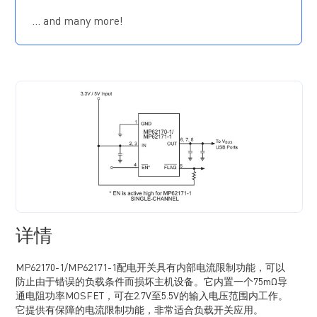
输入电压范围：2.5V 至 5.5V
… and many more!
88mΩ MOSFET (TQFN 封装)
最大待机供电电流：1.5μA
反向输入输出电压保护
内置软启动
过温关断保护
故障排除后自动重启
欠压锁定（UVLO）保护
抗尖峰脉冲故障报告
输入欠压锁定保护期间，FLAG不会更改状态
双向故障抗尖峰脉冲时间
低电平有效和高电平有效可选
详情
MP62170-1/MP62171-1配电开关具有内部电流限制功能，可以
防止由于错误的负载条件而损坏主机设备。它内置一个75mΩ导
通电阻功率MOSFET，可在2.7V至5.5V的输入电压范围内工作。
它提供有保障的电流限制功能，非常适合负载开关应用。