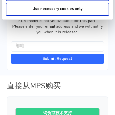
3D 模型 (15)
Use necessary cookies only
EDA model is not yet available for this part.
Please enter your email address and we will notify
you when it is released.
Submit Request
直接从MPS购买
询价或技术支持