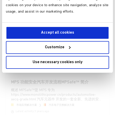
cookies on your device to enhance site navigation, analyze site
产品
产品
usage, and assist in our marketing efforts.
100V、高频半桥栅极驱动器，符
36V、1A、低IQ同步降
合 AEC-Q100 认证
器，符合 AEC-Q100 认
Accept all cookies
页面 1 为 25
Customize
技术论坛
Use necessary cookies only
MPS 工程师24小时内回复您！
MPS 功能安全汽车开发流程MPSafe™ 简介
概述 MPSafe™是 MPS 专为
https://www.monolithicpower.cn/products/automotive-
aecq-grade.html 汽车元器件 开发的一套全新、先进的安...
市场应用解决方案
汽车电子完整解决方案
Latest activity 3 years ago