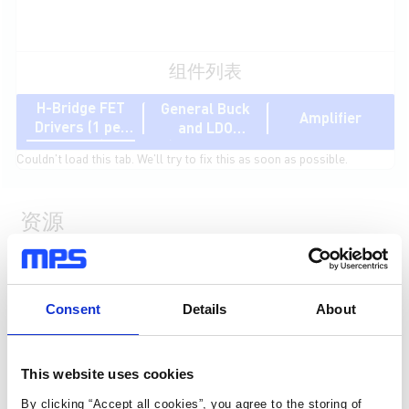
组件列表
H-Bridge FET
General Buck
Amplifier
Drivers (1 per
and LDO
String)
(Secondary
Couldn't load this tab. We'll try to fix this as soon as possible.
Power Supply)
资源
Consent
Details
About
This website uses cookies
MPQ18028-AEC1
MPQ9841A-AEC1
By clicking “Accept all cookies”, you agree to the storing of