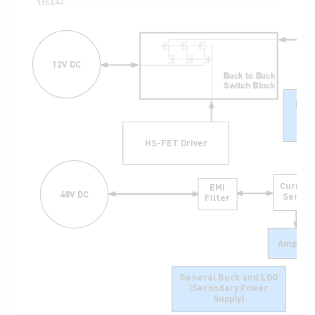
框图
12V DC
H-B
Driv
S
HS-FET Driver
Current
EMI
48
V DC
Sensor
Filter
Amplifie
General Buck and LDO
(Secondary Power
Supply)