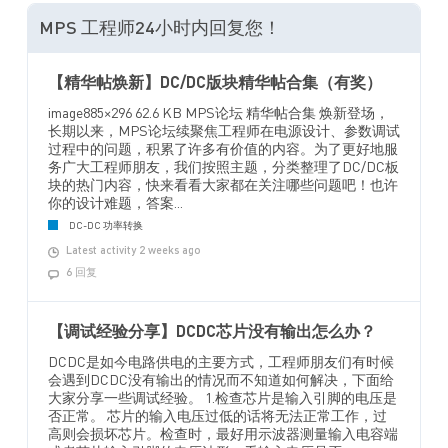
MPS 工程师24小时内回复您！
【精华帖焕新】DC/DC版块精华帖合集（有奖）
image885×296 62.6 KB MPS论坛 精华帖合集 焕新登场，
长期以来，MPS论坛续聚焦工程师在电源设计、参数调试
过程中的问题，积累了许多有价值的内容。为了更好地服
务广大工程师朋友，我们按照主题，分类整理了DC/DC板
块的热门内容，快来看看大家都在关注哪些问题吧！也许
你的设计难题，答案...
DC-DC 功率转换
Latest activity 2 weeks ago
6 回复
【调试经验分享】DCDC芯片没有输出怎么办？
DCDC是如今电路供电的主要方式，工程师朋友们有时候
会遇到DCDC没有输出的情况而不知道如何解决，下面给
大家分享一些调试经验。 1.检查芯片是输入引脚的电压是
否正常。 芯片的输入电压过低的话将无法正常工作，过
高则会损坏芯片。检查时，最好用示波器测量输入电容端