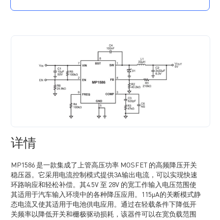
轻载节电模式
快速负载瞬态响应
开关频率为 450kHz
大占空比下频率扩展以改善信号丢失
可配置的软启动时间
电源正常输出指示
具有打嗝保护模式的过流保护（OCP）
过温关断保护
采用 SOT583 封装
详情
MP1586 是一款集成了上管高压功率 MOSFET 的高频降压开关
稳压器。它采用电流控制模式提供3A输出电流，可以实现快速
环路响应和轻松补偿。其4.5V 至 28V 的宽工作输入电压范围使
其适用于汽车输入环境中的各种降压应用。115µA的关断模式静
态电流又使其适用于电池供电应用。通过在轻载条件下降低开
关频率以降低开关和栅极驱动损耗，该器件可以在宽负载范围