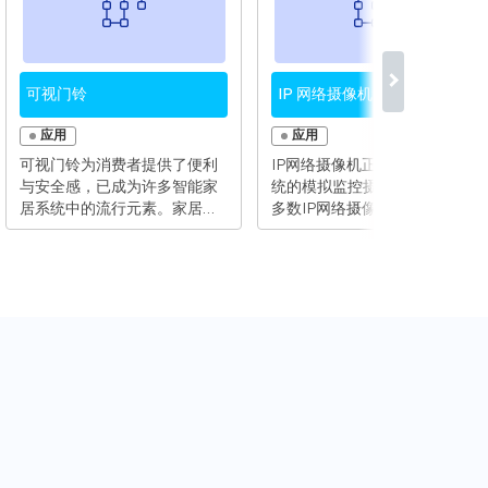
可视门铃
IP 网络摄像机
应用
应用
可视门铃为消费者提供了便利
IP网络摄像机正在迅速超越传
与安全感，已成为许多智能家
统的模拟监控摄像机网络。大
居系统中的流行元素。家居系
多数IP网络摄像机的功能与模
统和可视门铃设计越来越智能
拟监控摄像机相同，但无需本
和先进，融合了很多新功能。
地存储，并且已连接至用户的
现代创新的可视门铃要具备高
LAN网络，因此它是智能家居
品质的音频和视频流、无线连
系统和安全性的重要组成部
接、多设备接口能力、高级感
分。用户不断增长的期望值以
测和超低功耗。可视门铃设备
及对数字和物理威胁的日益关
本身的性质则决定了它必须提
注，意味着新型监控摄像机必
供易用性、稳定的操作性以及
须提供前所未有的高级功能和
对宽温度范围和极端天气条件
更高的集成度。除了能效、成
的承受能力。此外，用户对数
本和低功耗以外，如今的高级
字安全问题的日益关注，催生
功能还包括：- 高分辨率成像-
了物联网采用嵌入式、基于硬
准确、可靠的运动感测- 更好的