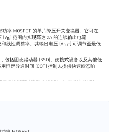
内部功率 MOSFET 的单片降压开关变换器。它可在
 (V
) 范围内实现高达 2A 的连续输出电流
IN
载和线性调整率。其输出电压 (V
) 可调节至最低
OUT
包括固态驱动器 (SSD)、便携式设备以及其他低
用恒定导通时间 (COT) 控制以提供快速瞬态响
能包括逐周期过流保护 (OCP)、过压保护 (OVP)、
CP) 以及过温关断保护。
减少了所需的现有标准外部元器件，并采用超小尺寸
 (1.2mmx1.6mm) 封装。