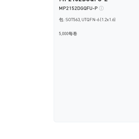
MP2152DGQFU-P
包: SOT563, UTQFN-6 (1.2x1.6)
5,000每卷