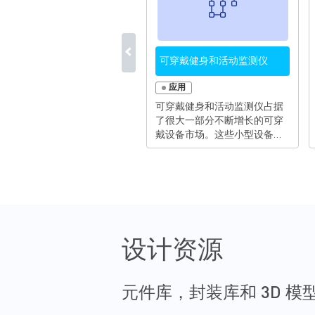
可穿戴健身和活动监测仪
应用
可穿戴健身和活动监测仪占据
了很大一部分不断增长的可穿
戴设备市场。这些小型设备为
消费者提供了非常方便的选
择，可以跟踪和监测健康信
息，发送和接收通知等。它们
可以戴在手腕上或夹在腰带
上，通常提供从蓝牙和Wi-Fi到
蜂窝基带的多标准无线连接，
以及一些智能功能，如生物传
设计资源
感、音乐或视频播放和触摸/语
音命令功能。这些高级功能需
要可靠地执行、产生热量少、
电池寿命长，并且外形低调且
元件库，封装库和 3D 模
舒适。而且，因为可穿戴设备