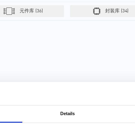
提供更大音量的高保真音频- 进
一步缩小整体设备尺寸MPS提
元件库 (36)
封装库 (34)
供了大量高效电源管理器件，
包括电熔丝和USB控制器、开
关、监控电路、充电器、变换
器、稳压器和音频放大器。这
些器件可最大限度地减少无源
器件数量，帮助简化设计过
程，并以小尺寸封装提供高端
性能。其出色的电源管理和热
保护功能确保其提供顶级的显
示与音频质量。MPS为下一代
移动投影仪设计的整个信号链
提供了经济高效的解决方案。
Details