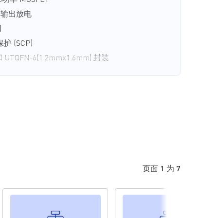
部功率 MOSFET
速输出放电
)
 (SCP)
 UTQFN-6(1.2mmx1.6mm) 封装
页面 1 为 7