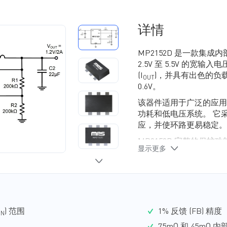
详情
MP2152D 是一款集成
2.5V 至 5.5V 的宽输入电压
(I
)，并具有出色的负
OUT
0.6V。
该器件适用于广泛的应用，
功耗和低电压系统。 它采
应，并使环路更易稳定。
MP2152D 完整的保护功
显示更多
带打嗝模式的短路保护 (S
MP2152D 最大限度
SOT563 封装和 UTQFN-6
) 范围
1% 反馈 (FB) 精度
IN