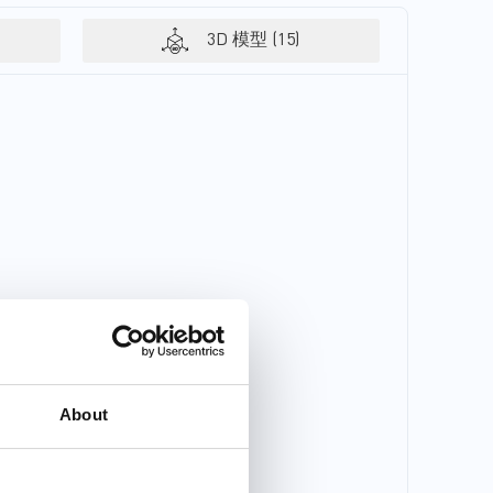
件的安全性来保护用户数据。
夜视能力- 更长的检测范围- 更
MPS全面的解决方案套件包括
好的运动控制- 无线连接- 防止
3D 模型 (15)
反激、降压和线性变换器、电
误触发和极端天气- 紧凑、轻巧
熔丝、限流开关、线性和开关
的整体解决方案- 大存储容量-
充电器、稳压器、USB和负载
嵌入式安全功能以防止系统受
开关、PMIC、运算放大器、
损MPS广泛的解决方案组合包
WLED驱动器、音频放大器和
括半桥电机驱动器、步进电机
监控电路。所有器件均采用小
驱动器、控制器、WLED驱动
尺寸封装，提供出色的散热性
器、USB和负载开关、电熔
能，而不会牺牲效率或安全
丝、PoE PD接口、监控电路、
性。我们的专业能力和领先的
看门狗计时器、稳压器、PMIC
产品性能可以帮助您加快产品
和变换器。这些器件的组合为
上市时间，并将新功能轻松集
设计高效、可靠、安全的IP网
成到新的可视门铃设计中。
络摄像机并用于智能家...
MPS高度灵活、经济高效的解
决方案...
About