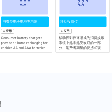
消费类电子电池充电器
移动投影仪
应用
应用
Consumer battery chargers
移动投影仪逐渐成为消费娱乐
provide at-home recharging for
系统中越来越受欢迎的一部
enabled AA and AAA batteries.
分。消费者期望的便携式观看
It is crucial that these devices
体验包括更长的电池寿命、多
offer not only the fastest
样的输入与连接选择。这些系
available safe charging rates,
统需要具备高分辨率和高亮度
but also accurately sense and
显示，具有出色的音频质量和
respond to battery charge
友好的用户界面，同时保持高
information to protect the
效率以及更低的功耗与成本。
batteries from damage. In
新型便携式投影仪设计需要提
addition, consumers expect
供以下功能才能在市场上脱颖
them to be highly efficient and
而出：- 支持4K、1080P和
have low standby power
DSP- 更长的电池续航时间和灯
consumption in a small
泡寿命- 实现前所未有的更高亮
型
solution...
度与色彩质量- 通过小型扬声器