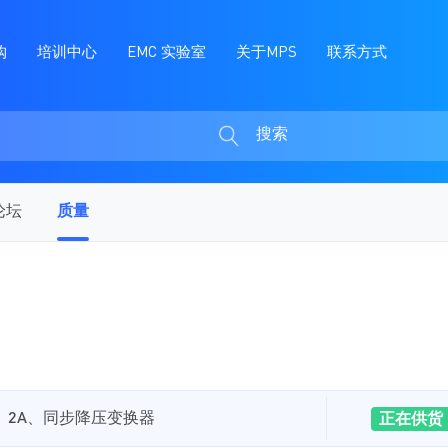
购
培训中心
EMC 实验室
关于MPS
联系方式
搜索
搜
索
论坛
质量
5V、2A、同步降压变换器
正在供货