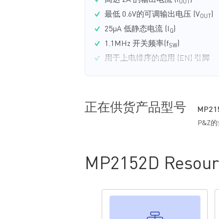
高达 2A 的输出电流 (I
)
OUT
最低 0.6V的可调输出电压 (V
)
OUT
25μA 低静态电流 (I
)
Q
1.1MHz 开关频率(f
)
SW
用于上电排序的启用 (EN) 引脚
正在供货产品型号
MP21
P&Z
MP2152D Resour