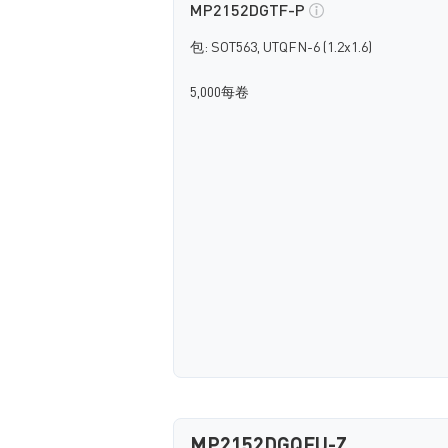
MP2152DGTF-P
包: SOT563, UTQFN-6 (1.2x1.6)
5,000每卷
MP2152DGQFU-Z