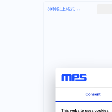
是用户随身携带的，因此它们
还必须足够耐用，以承受恶劣
30种以上格式
条件和宽温度范围。 MPS提供
的电池充电器、监控电路、
USB和负载开关、变换器、稳
压器、WLED和LED驱动器、
电荷泵、LCD电源、D类音频放
大器、电机驱动器和运算放大
器等器件可以最大限度地延长
电池寿命，并加快设计过程。
这些高效可靠的产品可最大程
度地减少所需电源轨数量，并
以较小的解决方案尺寸实现更
高的功率密度。MPS高效经济
的解决方案为设计和驱动下一
代...
Consent
This website uses cookies