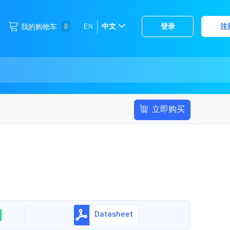
跳
0
EN
中文
登录
注
我的购物车
选
到
择
内
容
存
储
立即购买
Datasheet