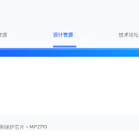
购
培训中心
EMC 实验室
关于MPS
联系方式
资源
设计资源
技术论坛
搜索
搜
索
MP2793
控和保护芯片