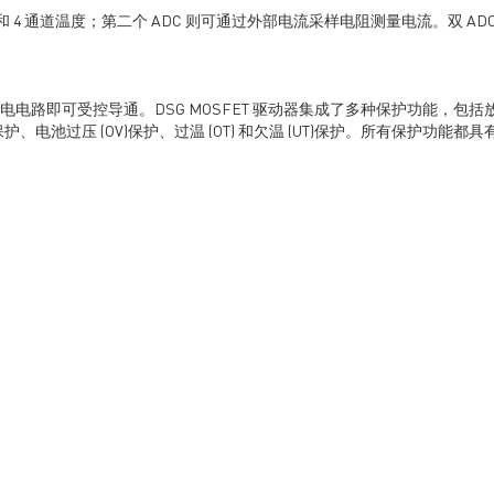
度和 4 通道温度；第二个 ADC 则可通过外部电流采样电阻测量电流。双 AD
外部预充电电路即可受控导通。DSG MOSFET 驱动器集成了多种保护功能，包括放电
C)保护、电池过压 (OV)保护、过温 (OT) 和欠温 (UT)保护。所有保护功能