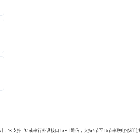
2
计，它支持 I
C 或串行外设接口 (SPI) 通信，支持4节至16节串联电池