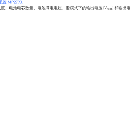
配置 MP2793。
充电电流、电池电芯数量、电池满电电压、源模式下的输出电压 (V
) 和输出电
OUT