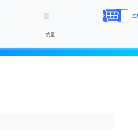
跳
0
中文
登录
注
我的购物车
选
到
立即
择
内
容
存
质量
购买
储