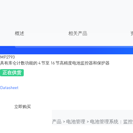
产品
应用
设计
支持
订
概述
相关产品
MP2793
具有库仑计数功能的 4 节至 16 节高精度电池监控器和保护器
正在供货
Datasheet
立即购买
产品
电池管理
电池管理系统：监