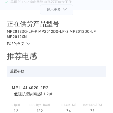
采用低 ESR 输出陶瓷电容器可稳定工作
过温关断保护
显示更多
逐周期过流保护
短路保护
正在供货产品型号
采用 6 引脚 3mmx3mm QFN封装
MP2012DQ-LF-P MP2012DQ-LF-Z MP2012DQ-LF
MP2012XN
P&Z的含义
推荐电感
重置参数
MPL-AL4020-1R2
低阻抗塑封电感 1.2µH
L (µH)
RDC (typ) (mΩ)
IR (40K) (A)
Isat (30%) (A)
1.2
12.2
7.4
7.5