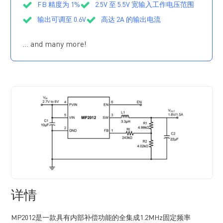
FB 精度为 1%
2.5V 至 5.5V 宽输入工作电压范围
输出可调至 0.6V
高达 2A 的输出电流
75mΩ 和 45mΩ 内部功率 MOSFET 开关管
… and many more!
100% 占空比
输出放电功能
输出过压保护（OVP）
带打嗝保护模式的短路保护（SCP）
电源正常信号仅用于固定输出版本
采用 SOT563 或 UTQFN（1.2mmx1.6mm）封装
详情
MP2012是一款具有内部补偿功能的全集成1.2MHz固定频率