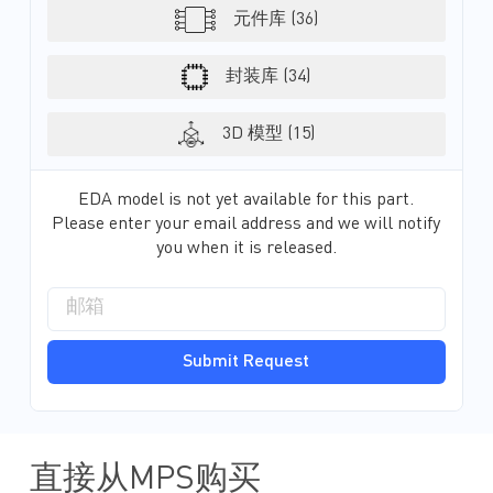
元件库 (36)
封装库 (34)
3D 模型 (15)
EDA model is not yet available for this part.
Please enter your email address and we will notify
you when it is released.
Submit Request
直接从MPS购买