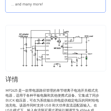
… and many more!
1.6MHz 开关频率
可编程输入电流限
可编程充电电流
用于 USB 和 AC 适配器的单端输入
兼容 USB2.0 和 USB3.0 输入规格
功率开关管全集成
无需外部阻断二极管和检测电阻
充电状态指示
内置可编程充电定时器
芯片温度调节
电池温度监测
采用小尺寸封装
详情
MP2625 是一款带电源路径管理的单节锂离子电池开关模式充
电器，适用于各种平板电脑和其他便携式设备。它集成了同步
BUCK 稳压器，可在为系统输出供电提供稳定电压的同时给电
池充电。该器件同时支持 USB 和大功率直流适配器输入。在
USB 模式下，输入电流限可通过逻辑引脚调节为 450mA 或