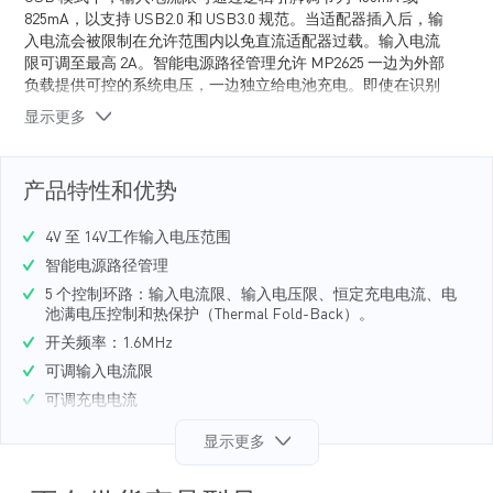
825mA，以支持 USB2.0 和 USB3.0 规范。当适配器插入后，输
入电流会被限制在允许范围内以免直流适配器过载。输入电流
限可调至最高 2A。智能电源路径管理允许 MP2625 一边为外部
负载提供可控的系统电压，一边独立给电池充电。即使在识别
不到电池或电池深度放电时，系统也可以立即工作。当达到输
显示更多
入电流限时，充电器将首先满足系统负载需求，然后再将剩下
的电流用于电池充电。另外，智能电源路径控制提供电池到系
统的内部连接通路，以便在系统功率需求超过输入功率限或输
产品特性和优势
入被移除的情况下，电池向负载补充额外的功率。MP2625 内
部高度集成了所有功率开关管。无需外部 MOSFET、阻断二极
4V 至 14V工作输入电压范围
管或电流采样电阻。
智能电源路径管理
5 个控制环路：输入电流限、输入电压限、恒定充电电流、电
池满电压控制和热保护（Thermal Fold-Back）。
开关频率：1.6MHz
可调输入电流限
可调充电电流
USB / AC 适配器单端输入
显示更多
兼容 USB2.0 和 USB3.0 输入规格
全集成功率开关管