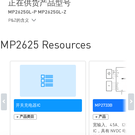
正在供货产品型号
无需外部阻断二极管和采样电阻
MP2625GL-P MP2625GL-Z
充电状态指示
P&Z的含义
内置可调充电定时器
芯片温度调节功能
电池温度监测
MP2625 Resources
采用超小尺寸封装
开关充电器IC
MP2733B
产品类目
产品
宽输入、4.5A、I2C
IC，具有 NVDC 电源