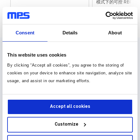
模式下的可控 RBFET
页面 1 为 25
Consent
Details
About
设计资源
This website uses cookies
By clicking “Accept all cookies”, you agree to the storing of
元件库，封装库和 3D 模型
cookies on your device to enhance site navigation, analyze site
usage, and assist in our marketing efforts.
30种以上格式
元件库 (36)
Accept all cookies
封装库 (34)
Customize
3D 模型 (15)