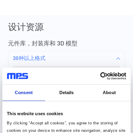
能手机相媲美的便携性
转变意味着平板电脑必
长的电源需求，并提供
成技术和功能。 先进的平板电脑可
设计资源
通过一个简单便捷的平
种功能，包括： - 更高的处理能力-
一流的显示和音频质量- WL
元件库，封装库和 3D 模型
Fi、导航和其他通讯技
功能，例如4G LTE和
30种以上格式
和硬件需求增加-便利
平衡-除快速安全的充
的电池容量和更长的运
元件库 (36)
型、手持式解决方案 MPS全套的电
源解决方案包括模块、
封装库 (34)
器、开关、充电器、驱
Consent
Details
About
大器和LCD电源。我
设计所需的一切，且具
3D 模型 (15)
更低功耗和更长的电池寿
This website uses cookies
By clicking “Accept all cookies”, you agree to the storing of
cookies on your device to enhance site navigation, analyze site