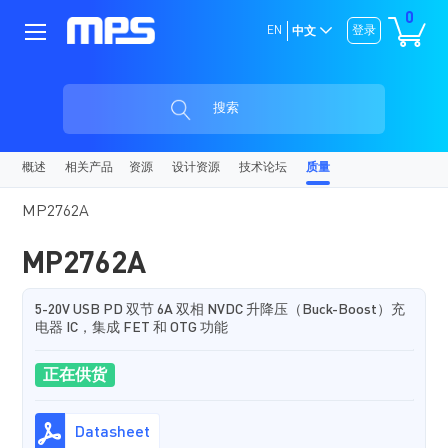
0
EN
登录
中文
搜索
概述
相关产品
资源
设计资源
技术论坛
质量
MP2762A
MP2762A
5-20V USB PD 双节 6A 双相 NVDC 升降压（Buck-Boost）充
电器 IC，集成 FET 和 OTG 功能
正在供货
Datasheet