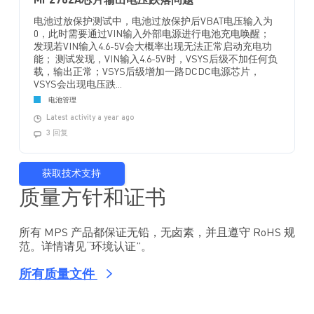
MP2762A芯片输出电压跌落问题
电池过放保护测试中，电池过放保护后VBAT电压输入为
0，此时需要通过VIN输入外部电源进行电池充电唤醒；
发现若VIN输入4.6-5V会大概率出现无法正常启动充电功
能； 测试发现，VIN输入4.6-5V时，VSYS后级不加任何负
载，输出正常；VSYS后级增加一路DCDC电源芯片，
VSYS会出现电压跌...
电池管理
Latest activity a year ago
3 回复
获取技术支持
质量方针和证书
所有 MPS 产品都保证无铅，无卤素，并且遵守 RoHS 规
范。详情请见“环境认证”。
所有质量文件