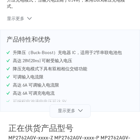
升压充电模式；当输入电压高于8.5V时，采用Buck降压充电模
式。
MP2762A 集成了 I2C 接口，可以在充电和OTG模式下灵活配置
显示更多
参数。可配置参数包括输入电流限、输入电压限、充电电流、
电池充满电压和充电安全计时器。它还能通过状态和故障寄存
器提供工作状态。
产品特性和优势
为保证安全工作，MP2762A 可将晶元温度限制在 120°C 的预设
温度内。其他安全特性包括输入过压保护（OVP）、电池过压
升降压（Buck-Boost）充电器 IC，适用于2节串联电池包
保护（OVP）、过温保护、电池温度保护和可配置计时器，防
高达 28V(20ns) 可耐受输入电压
止电池长时间充电。
降压充电模式下具有双相相位交错功能
该芯片提供了3个模拟输出引脚分别对应系统供电（PSYS）、
可调输入电流限
输入电流（IAM）和电池电流（IBM），以满足 IMVP8 规范。
它还具有一个处理器热指示引脚（PROCHOT）用于控制系统电
高达 6A 可调输入电流限
源。
高达 6A 可调充电电流
NVDC 电源路径管理可将系统电压控制在窄的DC范围内，可为
可编程电池满电电压可达 9V
系统母线上的电压轨提供一个优化的系统母线电压。基于此种
可支持 5V, 9V, 12V, 15V, 和 20V USB PD 电压
显示更多
特性，即使电池耗尽或被拆除，系统仍能工作。
每相可调开关频率分别为 600kHz, 800kHz, 1MHz
MP2762A 采用 QFN-30(4mmx5mm）封装。
输入源状态指示引脚
正在供货产品型号
产品优势包括：
I2C 接口可提供灵活的参数控制
MP2762AGV-xxxx-Z MP2762AGV-xxxx-P MP2762AGV-