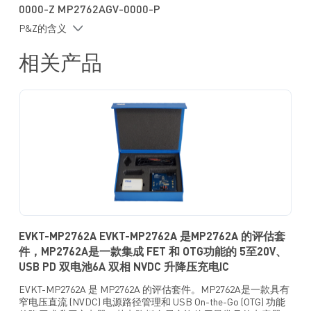
全集成 NVDC 电源路径管理功能，2节电池的充电电流可达
全面的故障和状态报告寄存器
0000-Z MP2762AGV-0000-P
6A
采用 QFN-30 (4mmx5mm)封装
P&Z的含义
允许使用1.0mm高度的电感，可支持双相工作
I2C 接口可编程所有的充电参数
相关产品
集成所有的功率FET，可提供紧凑的BOM尺寸
可通过 IAM/IBM 引脚监控输入电流和电池电流
集成10位ADC
USB OTG 电压可达 5V/3A
采用紧凑的 QFN-30 (4mmx5mm) 封装
EVKT-MP2762A EVKT-MP2762A 是MP2762A 的评估套
件，MP2762A是一款集成 FET 和 OTG功能的 5至20V、
USB PD 双电池6A 双相 NVDC 升降压充电IC
EVKT-MP2762A 是 MP2762A 的评估套件。MP2762A是一款具有
窄电压直流 (NVDC) 电源路径管理和 USB On-the-Go (OTG) 功能