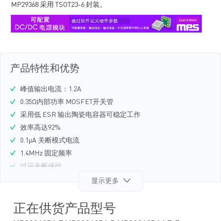
MP29368 采用 TSOT23-6 封装。
产品特性和优势
峰值输出电流：1.2A
0.35Ω内部功率 MOSFET开关管
采用低 ESR 输出陶瓷电容器可稳定工作
效率高达92%
0.1μA 关断模式电流
1.4MHz 固定频率
过温关断保护
逐周期过流保护
显示更多
宽工作输入电压范围：4.5V 至 24V
可调输出电压：0.81V 至 15V
正在供货产品型号
采用 TSOT23-6 封装