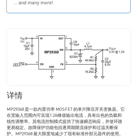
… and many more!
大占空比下频率扩展
强制 PWM 工作模式
可调节软启动时间
电源正常（PG）指示
过流保护（OCP）自动恢复功能
预偏置启动
过温关断保护
采用 SOT583（1.6mmx2.1mm）封装
详情
MP29368 是一款内置功率 MOSFET 的单片降压开关变换器。它
在宽输入范围内可实现1.2A峰值输出电流，具有出色的负载和
线性调整率。其电流控制模式提供了快速瞬态响应，并使环路
更易稳定。故障保护功能包括逐周期限流保护和过温关断保
护。MP29368 最大限度地减少了现有标准外部元器件的使用。