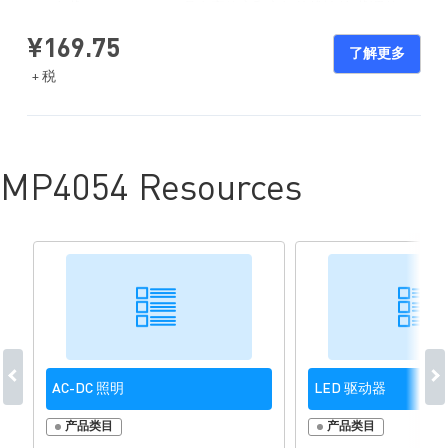
LED负载。EV4027-J-01A具有高效率和良好的线性/负载调整
率，符合IEC61547的浪涌抗扰性要求、IEC61000-3-2 C类谐波限
制和EN55015传导EMI要求。该器件具有过压保护、短路保护、
¥169.75
了解更多
原边过流保护（OCP）、NTC等多重保护功能。
+ 税
MP4054 Resources
AC-DC 照明
LED 驱动器
产品类目
产品类目