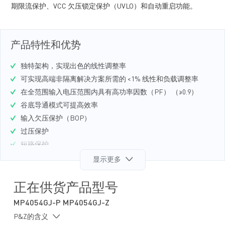
期限流保护、VCC 欠压锁定保护（UVLO）和自动重启功能。
产品特性和优势
独特架构，实现出色的线性调整率
可实现高端非隔离解决方案所需的 <1% 线性和负载调整率
在全范围输入电压范围内具有高功率因数（PF） （≥0.9）
谷底导通模式可提高效率
输入欠压保护（BOP）
过压保护
短路保护
过温保护
显示更多
过流保护
逐周期限流保护
正在供货产品型号
VCC 欠压锁定保护
MP4054GJ-P MP4054GJ-Z
自动重启功能
P&Z的含义
采用 TSOT23-8 封装