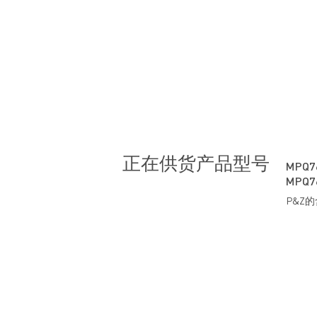
正在供货产品型号
MPQ7
MPQ7
P&Z