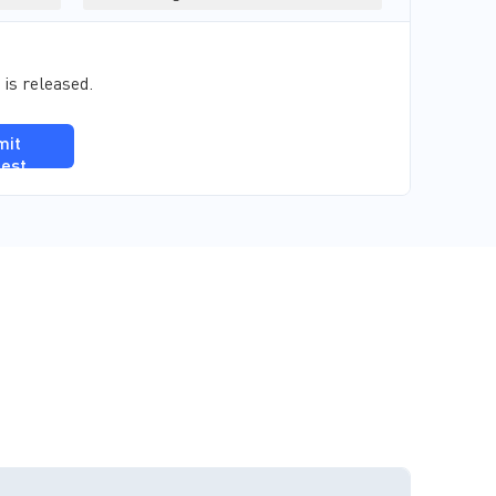
 is released.
mit
est