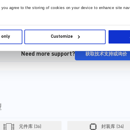
, you agree to the storing of cookies on your device to enhance site nav
 only
Customize
Need more support?
获取技术支持或询价
型
元件库 (36)
封装库 (34)