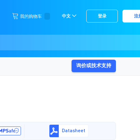
跳
中文
登录
注
我的购物车
选
到
择
内
容
存
储
询价或技术支持
Datasheet