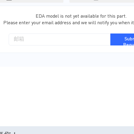
EDA model is not yet available for this part.
Please enter your email address and we will notify you when it
Sub
Requ