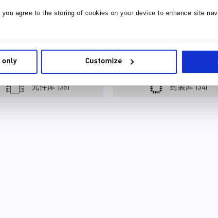
(1.2V)。低电压运行有助于降低
提高每个新设计的性能。这些
, you agree to the storing of cookies on your device to enhance site nav
Load-Line Design for a Multi-Phase Buck Converter
计算机功耗并节省电费。 纠错
可扩展的解决方案还提供了热
能力更强：DDR5 内存模块具
插拔功能和先进的FET技术，
有片上 ECC（纠错码）功能，
可帮助简化设计，实现节省空
有助于防止数据损坏。 MPS...
间的封装。MPS创新的产品实
型
现了强大的功能、速度与效
 only
Customize
率，可充分满足您的服务器设
计需求。
元件库 (36)
封装库 (34)