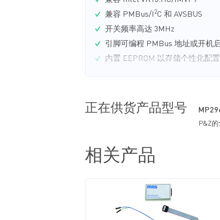
兼容 Intel VR13.HC/IMVP9
2
兼容 PMBus/I
C 和 AVSBUS
开关频率高达 3MHz
引脚可编程 PMBus 地址或开
内置 EEPROM 以存储个性化配置
自动环路补偿功能
相比传统模拟控制器，采用了更
非线性控制降低了输出电压过冲
正在供货产品型号
MP29
灵活的双路相数分配
P&Z
自动增减相数功能提高了全负载
支持相间电流平衡功能，同时支
相关产品
衡的功能