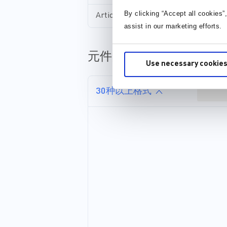
By clicking “Accept all cookies”
Article
assist in our marketing efforts.
元件库，封装库和 3D 模
Use necessary cookies
30种以上格式