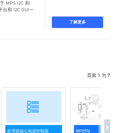
 MPS I2C 和
台和 I2C GUI一
了解更多
页面 1 为 7
处理器核心电源控制器
MP2976