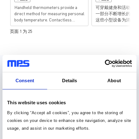
Handheld thermometers provide a
可穿戴健身和活动监测
direct method for measuring personal
一部分不断增长的可穿
body temperature. Contactless
这些小型设备为消费者
thermometers are crucial for cases
便的选择，可以跟踪和
页面 1 为 25
in which measurements must be taken
息，发送和接收通知等
while minimizing the spread of viral
在手腕上或夹在腰带上
and bacteria contaminants. This
蓝牙和Wi-Fi到蜂窝
allows users in clinical settings, as
线连接，以及一些智能
well as homes and businesses, to get
传感、音乐或视频播放
instant results while minimizing
命令功能。这些高级功
设计资源
contaminant propagation. These
执行、产生热量少、电
portable devices requi...
且外形低调且舒适。而
Consent
Details
About
戴设备是用户随身携带
元件库，封装库和 3D 模型
还必须足够耐用，以承
宽温度范围。 MPS提供的电池充电
30种以上格式
器、监控电路、USB
This website uses cookies
换器、稳压器、WLED
By clicking “Accept all cookies”, you agree to the storing of
器、电荷泵、LCD电
元件库 (36)
大器、电机驱动器和运
cookies on your device to enhance site navigation, analyze site
件可以最大限度地延长
usage, and assist in our marketing efforts.
封装库 (34)
加快设计过程。这些高
可最大程度地减少所需