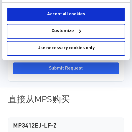
并以较小的解决方案尺
3D 模型 (15)
功率密度。MPS高效
Accept all cookies
为设计和驱动下一代...
EDA model is not yet available for this part.
Customize
Please enter your email address and we will notify
you when it is released.
Use necessary cookies only
Submit Request
直接从MPS购买
MP3412EJ-LF-Z