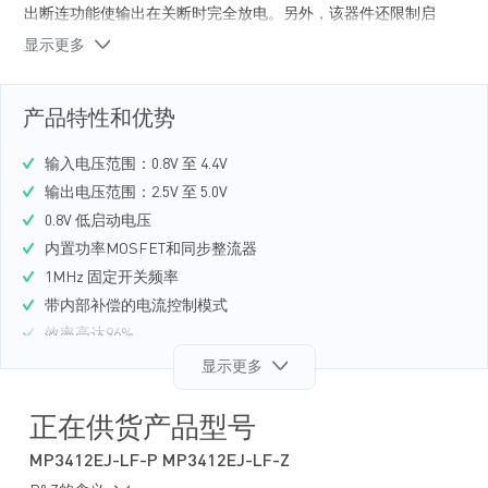
出断连功能使输出在关断时完全放电。另外，该器件还限制启
动期间的浪涌电流，将输入浪涌降至最低。MP3412 采用 薄型6
显示更多
引脚SOT23 封装。
产品特性和优势
输入电压范围：0.8V 至 4.4V
输出电压范围：2.5V 至 5.0V
0.8V 低启动电压
内置功率MOSFET和同步整流器
1MHz 固定开关频率
带内部补偿的电流控制模式
效率高达96%
关断电流<1µA
显示更多
超小型外部元器件
真正的输出负载断连功能
正在供货产品型号
浪涌电流限制和内部软启动功能
MP3412EJ-LF-P MP3412EJ-LF-Z
开路保护