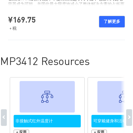
容器成为可能，并因此最大限度地减小了整体解决方案的占板面
积。其具内部补偿功能的电流模式PWM控制减少了外部元件的
使用，也节省了宝贵的电路板空间。
¥169.75
了解更多
该器件还具有低于1µA的低关断电流。其真正的输出断连功能使
+ 税
输出在关断时完全放电。另外，该器件还限制启动期间的浪涌电
流，将输入浪涌降至最低。
MP3412 采用薄型6引脚SOT23 封装。
MP3412 Resources
非接触式红外温度计
可穿戴健身和活动监
应用
应用