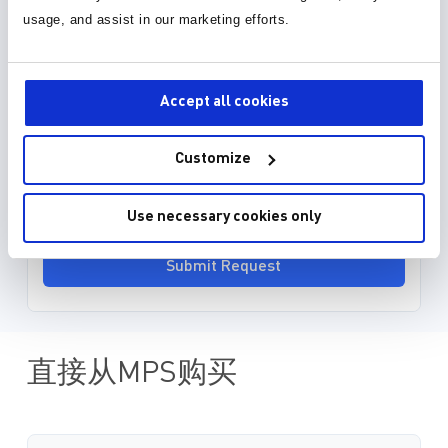
封装库 (34)
usage, and assist in our marketing efforts.
3D 模型 (15)
Accept all cookies
EDA model is not yet available for this part.
Please enter your email address and we will notify
Customize
you when it is released.
Use necessary cookies only
Submit Request
直接从MPS购买