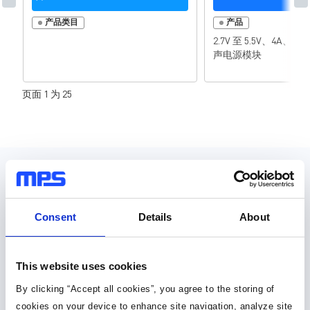
产品类目
产品
2.7V 至 5.5V、4A
声电源模块
页面 1 为 25
设计资源
元件库，封装库和 3D 模型
Consent
Details
About
30种以上格式
This website uses cookies
元件库 (36)
By clicking “Accept all cookies”, you agree to the storing of
cookies on your device to enhance site navigation, analyze site