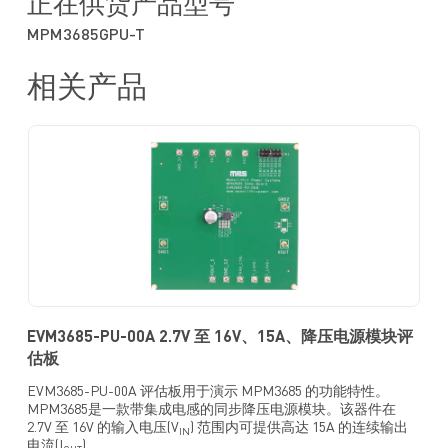
正在供货产品型号
电源故障期间，电源正常 (PG)指示引脚有源钳位至低电平
MPM3685GPU-T
可配置软启动时间 (t
)
SS
预偏置启动
相关产品
可选开关频率 (f
)：600kHz、800kHz 或 1000kHz
SW
非锁存过流保护 (OCP)、欠压锁定 (UVLO)保护、过温关断保护
和过压保护 (OVP)
EVM3685-PU-00A 2.7V 至 16V、15A、降压电源模块评
估板
EVM3685-PU-00A 评估板用于演示 MPM3685 的功能特性。
MPM3685是一款带集成电感的同步降压电源模块。该器件在
2.7V 至 16V 的输入电压(V
) 范围内可提供高达 15A 的连续输出
IN
电流(I
) 。