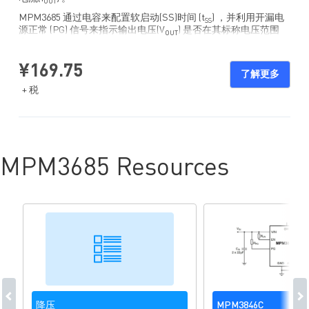
OUT
MPM3685 通过电容来配置软启动(SS)时间 (t
) ，并利用开漏电
SS
源正常 (PG) 信号来指示输出电压(V
) 是否在其标称电压范围
OUT
内。
该器件提供全面保护功能，包括短路保护(SCP)、过流保护
¥169.75
(OCP)、欠压保护(UVP) 和过温保护 (OTP)。
了解更多
+ 税
建议在对 EVM3685-PU-00A 进行任何更改之前，首先阅读
MPM3685 数据手册。
MPM3685 Resources
降压
MPM3846C