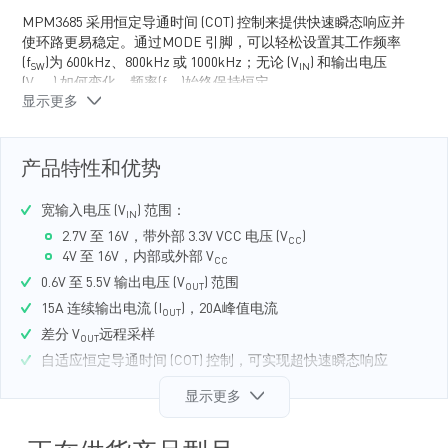
MPM3685 采用恒定导通时间 (COT) 控制来提供快速瞬态响应并
使环路更易稳定。通过MODE 引脚，可以轻松设置其工作频率
(f
)为 600kHz、800kHz 或 1000kHz；无论 (V
) 和输出电压
SW
IN
(V
) 如何变化，频率(f
)始终保持恒定。
OUT
SW
显示更多
MPM3685 通过电容来配置软启动(SS)时间 (t
)，并利用开漏电
SS
源正常 (PG) 信号来指示V
是否在其标称电压范围内。
OUT
该器件提供全集成非锁存保护功能，包括过流保护 (OCP)、过
产品特性和优势
压保护 (OVP) 和过温保护 (OTP)。
宽输入电压 (V
) 范围：
MPM3685 采用紧凑型 FCM ECLGA-33 (5mmx5mmx2.76mm) 封
IN
装。
2.7V 至 16V，带外部 3.3V VCC 电压 (V
)
CC
4V 至 16V，内部或外部 V
CC
0.6V 至 5.5V 输出电压 (V
) 范围
OUT
15A 连续输出电流 (I
)，20A峰值电流
OUT
差分 V
远程采样
OUT
自适应恒定导通时间 (COT) 控制，可实现超快速瞬态响应
可选跳频模式或强制连续导通模式 (FCCM)
显示更多
V
跟踪功能
OUT
V
放电功能
OUT