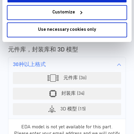
设计工具
Customize
MPSmart Model
Use necessary cookies only
MPSmart Simulation
元件库，封装库和 3D 模型
30种以上格式
元件库 (36)
封装库 (34)
3D 模型 (15)
EDA model is not yet available for this part.
Please enter your email address and we will notify