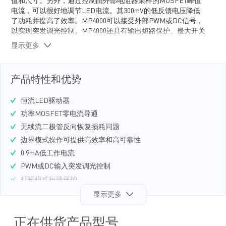
值和尺寸。另外，通过控制由外部电阻器采样的MOSFET峰值
电流，可以很好地调节LED电流。其300mV的低反馈电压降低
了功耗并提高了效率。MP4000可以接受外部PWM或DC信号，
以实现突发调光控制。MP4000还具有输出短路保护、最大开关
频率限制、欠压锁定保护和过温关断保护功能。
显示更多
产品特性和优势
恒流LED驱动器
功率MOSFET零电流导通
无续流二极管反向恢复损耗问题
边界模式操作可提供高效率和高可靠性
0.9mA低工作电流
PWM或DC输入突发调光控制
打嗝模式短路保护
欠压锁定保护（UVLO）和过温关断保护
显示更多
110kHz最高频率限制
采用 SOIC8 封装
正在供货产品型号