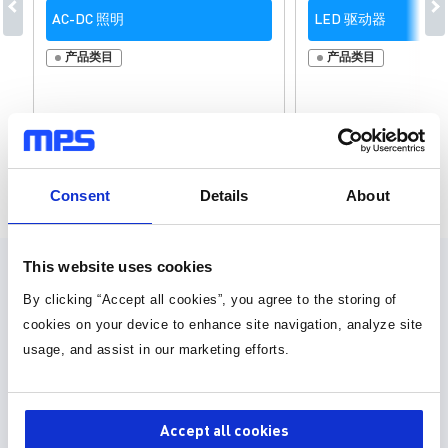
AC-DC 照明
LED 驱动器
产品类目
产品类目
页面 1 为 25
Consent
Details
About
This website uses cookies
设计资源
By clicking “Accept all cookies”, you agree to the storing of
cookies on your device to enhance site navigation, analyze site
技术文档
usage, and assist in our marketing efforts.
Application Note
Application Note
Accept all cookies