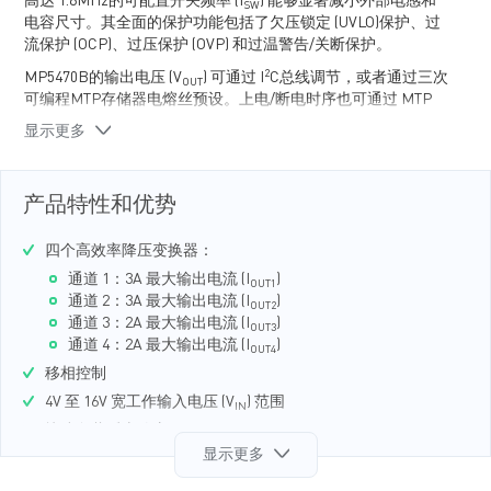
高达 1.6MHz的可配置开关频率 (f
) 能够显著减小外部电感和
SW
电容尺寸。其全面的保护功能包括了欠压锁定 (UVLO)保护、过
流保护 (OCP)、过压保护 (OVP) 和过温警告/关断保护。
2
MP5470B的输出电压 (V
) 可通过 I
C总线调节，或者通过三次
OUT
可编程MTP存储器电熔丝预设。上电/断电时序也可通过 MTP
配置。
显示更多
MP5470B 最大限度减少了所需的外部电子元器件，并采用节省
空间的 QFN-22（3mmx4mm）封装。
产品特性和优势
四个高效率降压变换器：
通道 1：3A 最大输出电流 (I
)
OUT1
通道 2：3A 最大输出电流 (I
)
OUT2
通道 3：2A 最大输出电流 (I
)
OUT3
通道 4：2A 最大输出电流 (I
)
OUT4
移相控制
4V 至 16V 宽工作输入电压 (V
) 范围
IN
快速负载瞬态响应
显示更多
低导通电阻 (R
)和高效率
DS(ON)
集成自举电容