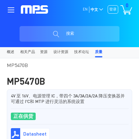
0
EN
登录
中文
搜索
概述
相关产品
资源
设计资源
技术论坛
质量
MP5470B
MP5470B
4V 至 16V、电源管理 IC，带四个 3A/3A/2A/2A 降压变换器并
可通过 I²C和 MTP 进行灵活的系统设置
正在供货
Datasheet