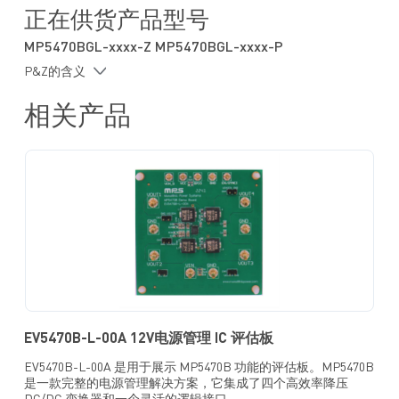
正在供货产品型号
可调开关频率 (f
)
SW
一个 GPIO 引脚
MP5470BGL-xxxx-Z MP5470BGL-xxxx-P
电源正常 (PG) 指示
P&Z的含义
2
通过I
C 可配置强制脉宽调制 (PWM) 或自动脉冲频率调制
(PFM)/PWM 模式
相关产品
多次可编程 (MTP) 内存寄存器值
输出过流保护 (OCP)
输出过压保护 (OVP)
系统功能：
2
支持I
C 从设备
通过 MTP 实现灵活的上电/断电时序
通过 MTP 实现灵活的 DC/DC 开/关控制
启用 (EN) 引脚
采用 QFN-22 (3mmx4mm) 封装
EV5470B-L-00A 12V电源管理 IC 评估板
EV5470B-L-00A 是用于展示 MP5470B 功能的评估板。MP5470B
是一款完整的电源管理解决方案，它集成了四个高效率降压