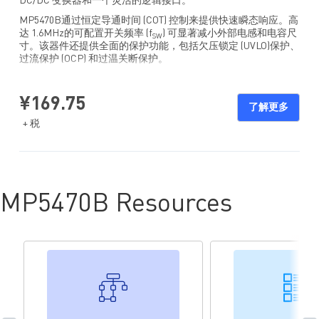
DC/DC 变换器和一个灵活的逻辑接口。
MP5470B通过恒定导通时间 (COT) 控制来提供快速瞬态响应。高
达 1.6MHz的可配置开关频率 (f
) 可显著减小外部电感和电容尺
SW
寸。该器件还提供全面的保护功能，包括欠压锁定 (UVLO)保护、
过流保护 (OCP) 和过温关断保护。
2
MP5470B的输出电压 (V
) 可通过 I
C总线调节，也可通过三次
OUT
可编程MTP 存储器电熔丝来预设。上电/断电时序也可通过 MTP
¥169.75
进行配置。
了解更多
+ 税
MP5470B 最大限度减少了所需的外部元件数量，并采用节省空
间的 QFN-22 (3mmx4mm) 封装。
MP5470B Resources