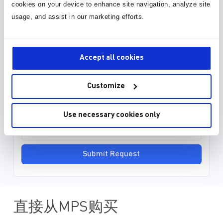
cookies on your device to enhance site navigation, analyze site
事件发生时，能够提供全面的保护。
usage, and assist in our marketing efforts.
MPS提供了热插拔电源备用设备、监
封装库 (34)
控电路，变换器和负载开关，有助于
简化设计并提升企业级SSD（PCle ...
3D 模型 (15)
Accept all cookies
EDA model is not yet available for this part.
Customize
Please enter your email address and we will notify
you when it is released.
Use necessary cookies only
Submit Request
直接从MPS购买