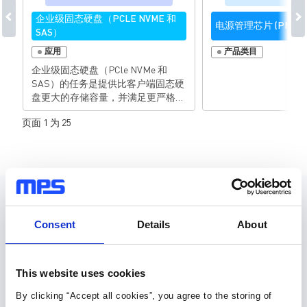
企业级固态硬盘（PCLE NVME 和
电源管理芯片 (PMIC)
SAS）
应用
产品类目
企业级固态硬盘（PCle NVMe 和
SAS）的任务是提供比客户端固态硬
盘更大的存储容量，并满足更严格的
设计要求，以用于大型服务器和数据
页面 1 为 25
中心。 内存与存储器解决方案 高质
量的固态硬盘必须具有低功耗和高功
率密度，同时具备出色的散热管理和
整体能效。此外，例如人工智能和机
器学习的发展、流媒体的普及以及云
服务的兴起，这些行业趋势都要求以
设计资源
更低的成本和更小的设备尺寸实现更
高的速率、性能和存储能力。大型服
Consent
Details
About
务器和数据中心也要求降低运营成
元件库，封装库和 3D 模型
本，以更小的空间分配实现更多存
储，这些均提高了对新型SSD的要
This website uses cookies
30种以上格式
求。最重要的是，企业级SSD（PCle
NVMe 和SAS）设计需要实现可靠的
By clicking “Accept all cookies”, you agree to the storing of
数据存储，并在故障情况和外部突发
元件库 (36)