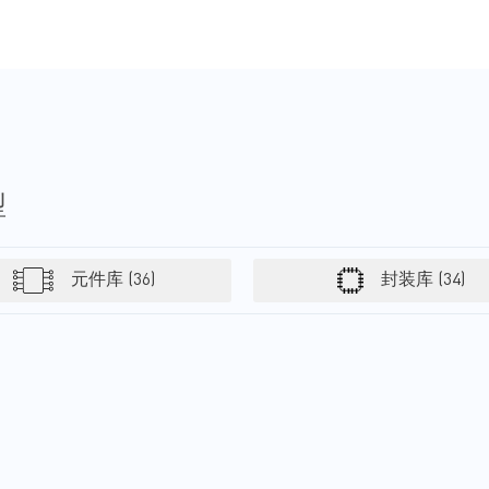
SSD需要提供低功耗和高功率
密度，同时具备出色的散热管
理和整体能效。此外，消费者
期望值的不断提高还要求SSD
以更小的设备尺寸和更低的成
本实现更高的速度与性能。更
重要的是，客户端SSD设计需
要实现可靠的数据存储，并在
故障情况和外部突发事件发生
时，能够提供全面的保护。
型
MPS提供了电熔丝/热插拔开
关、监控电路、变换器、负载
开关和电源备用设备，可以帮
元件库 (36)
封装库 (34)
助简化设计并提升客户端SSD
的效率。我们提供的所有解决
方案均包含全面的保护功能、
散热管理，并具备创新的技
术，在不牺牲成本或质量的前
提下，可以满足不断增长的数
据存储需求。 MPS具备丰富的
行业经验和先进的解决方案，
可以采用超小尺寸封装有效地
为器件供电。