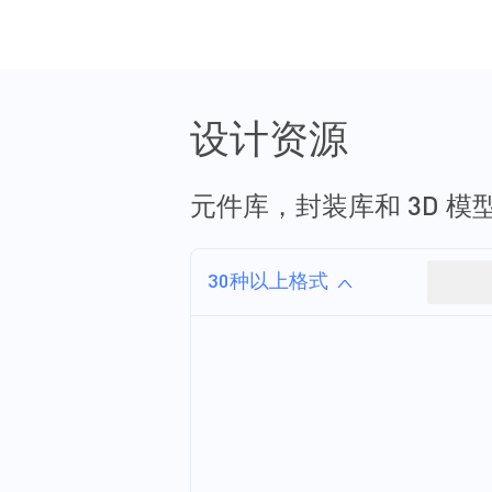
用于大型服务器和数据中心。
内存与存储器解决方案 高质量
的固态硬盘必须具有低功耗和
高功率密度，同时具备出色的
散热管理和整体能效。此外，
例如人工智能和机器学习的发
设计资源
展、流媒体的普及以及云服务
的兴起，这些行业趋势都要求
以更低的成本和更小的设备尺
寸实现更高的速率、性能和存
元件库，封装库和 3D 模
储能力。大型服务器和数据中
心也要求降低运营成本，以更
小的空间分配实现更多存储，
30种以上格式
这些均提高了对新型SSD的要
求。最重要的是，企业级
SSD（PCle NVMe 和SAS）设
计需要实现可靠的数据存储，
并在故障情况和外部突发事件
发生时，能够提供全面的保
护。 MPS提供了热插拔电源备
用设备、监控电路，变换器和
负载开关，有助于简化设计并
提升企业级SSD（PCle ...