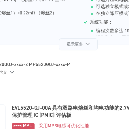
16V V
（熔丝1）和 2.7V 至 6V
可选升压均电模
度地减少从充电模式转换
IN1
可选独立模式或
感，使得总体解决方案尺
 （熔丝1）和 22mΩ （熔丝2）
在独立降压模式下
双向均电转换器用于在电
系统功能：
均电模式或降压均电模式。
输入功率 (P
)。为保证
编程次数多达 10
INx
监控。
2
提供数字 I
C用
显示更多
存储电容健康状
MP5520 最大限度地减
)
(5mmx6mm) 封装。
内部 8 位模数转
RG
(I
)、V
和输入
INx
INx
0GQJ-xxxx-Z MP5520GQJ-xxxx-P
系统电源故障和
电源故障阈值
采用 QFN-37 (
的含义
EVL5520-QJ-00A 具有双路电熔丝和均电功能的2.7V
保护管理 IC (PMIC) 评估板
MPL
采用MPS电感可优化性能