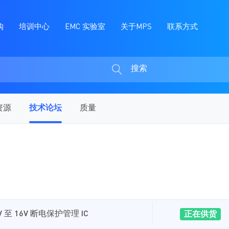
购
培训中心
EMC 实验室
关于MPS
联系方式
搜索
搜
索
资源
技术论坛
质量
至 16V 断电保护管理 IC
正在供货