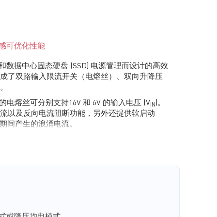
电感可优化性能
业和数据中心固态硬盘 (SSD) 电源管理而设计的高效
成了双路输入限流开关（电熔丝）、双向升降压
。
)的电熔丝可分别支持16V 和 6V 的输入电压 (V
)。
IN
流以及反向电流阻断功能，另外还提供软启动
启动期间产生的浪涌电流。
供能量管理功能。备用能量存储在高压电容中，
存储与释放管理控制电路最大限度地减少了对存储
变换器可将 V
提升至更高的存储电压 (V
)；如
IN
STRG
一定保持时间内向系统释放能量。其可配置充电电
，再结合电熔丝的反向电流阻断功能，备用能量
RG
利用以支持负载。
释放能量时采用恒定导通时间 (COT) 控制，最大限