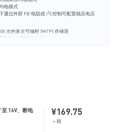
式或降压均电模式
到备用模式时产生的压降。该变换器仅需一个电
均电模式
寸能够最小化。
2
通过外部 FB 电阻或 I
C控制可配置稳压电压
熔丝之间提供功率共享功能。它可以配置为升压
其内部 ADC 将精确监控 V
、输入电流 (I
) 和
INx
INx
更长久的可靠性，MP5520 还提供 C
健康状况
00 次的多次可编程 (MTP) 存储器
STRG
于状态监控和操作控制
况监测（C
）
少了所需的现有标准外部元器件，并采用 QFN-37
STRG
换器 (ADC)，以 60kSPS 采样率监控输入电流
功率 (P
)
INx
中断指示
5mmx6mm) 封装
 至 16V、断电
¥169.75
+ 税