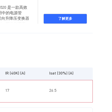
5520 是一款高效
应用中的电源管
)、双向升降压变换器
了解更多
)，可分别用于
)
输入电流限制和反
统启动期间出现浪
储在高压电容
升斜率。与电熔丝的
用，在断电期间
，恒定导通时间
期间的压降。该变
IR (40K) (A)
Isat (30%) (A)
尺寸。
配置为两种模
5520 可工作于
17
26.5
监控输入电压
长期可靠性，