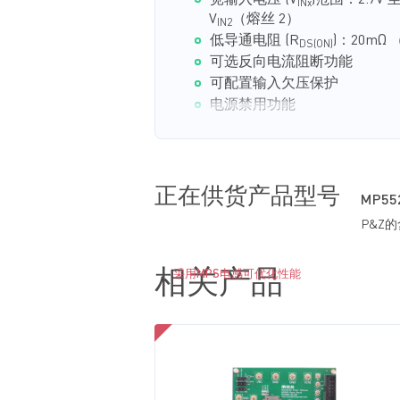
宽输入电压 (V
)范围：2.7V 至 
INx
V
（熔丝 2）
IN2
低导通电阻 (R
)：20mΩ
DS(ON)
可选反向电流阻断功能
可配置输入欠压保护
电源禁用功能
36V 充电和备份变换器 (PLP)：
支持高达 36V 的存储电压 (V
ST
充电操作
正在供货产品型号
MP552
通过外部引脚设置 V
和
STRG
P&Z
可配置充电电流
备份操作：
相关产品
采用MPS电感可优化性能
高达 10A 的峰值电流能力
高达 7A 的谷值电流能力
可配置开关频率 (f
)
SW