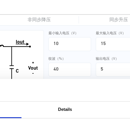
MP5520 最大限度减少了所需的现有标准外部元器件，并采用
37（5mmx6mm）封装。
非同步降压
同步升压
最小输入电压（V）
最大输入电压（V）
纹波（%）
输出电压（V）
计算电感感值
基于额定数值进行计算
Details