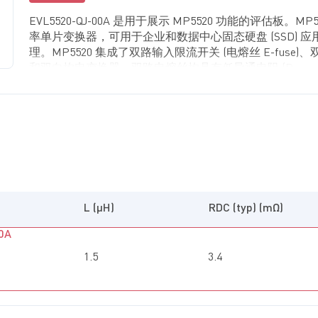
EVL5520-QJ-00A 是用于展示 MP5520 功能的评估板。MP
率单片变换器，可用于企业和数据中心固态硬盘 (SSD) 
理。MP5520 集成了双路输入限流开关 (电熔丝 E-fuse
和双向均电变换器。双路电熔丝均具有低导通电阻 (R
DS(ON
高达 16V 和 6V 的输入电压 (V
和V
)。双路电熔丝提供
IN1
IN2
向电流阻断功能，另外还提供软启动 (SS)功能以防止系
涌电流。
双向升降压变换器用于提供能源管理功能。备用能源可存
中，其可配置的充电电流可控制存储电压 (V
) 的上
STRG
反向电流阻断功能配合使用，备用能源能够得到充分的利
为负载提供支持。当双向变换器从存储电容中释放能量时
(COT) 控制可最大限度地减少从充电模式转换到备用模式
L (µH)
RDC (typ) (mΩ)
换器只需一个电感，因此可最大限度地缩小整体解决方案
0A
双向均电变换器用于在电熔丝之间提供均电功能。它可以
式：升压均电模式或降压均电模式。在降压均电模式下，MP
1.5
3.4
独立模式或均电模式。其内部模数转换器 (ADC) 可精确
(V
)、输入电流 (I
) 和输入功率 (P
)。为了保证系统的
INx
INx
INx
MP5520还提供储能电容健康监测功能。