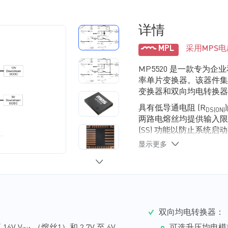
详情
MPL
采用MPS
MP5520 是一款专为企
率单片变换器。该器件集
变换器和双向均电转换器
具有低导通电阻 (R
DS(ON)
两路电熔丝均提供输入限
(SS) 功能以防止系统
显示更多
双向升降压变换器用于提
MPS利用其特有的能量
电容 (C
) 的需求。该
STRG
果V
断电，变换器将在
IN
流将以受控方式提升 V
ST
可在 V
断电期间被充分
IN
双向均电转换器：
该双向变换器通过 C
STRG