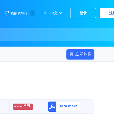
跳
0
EN
中文
登录
注
我的购物车
选
到
择
内
容
存
储
立即购买
MPL
Datasheet