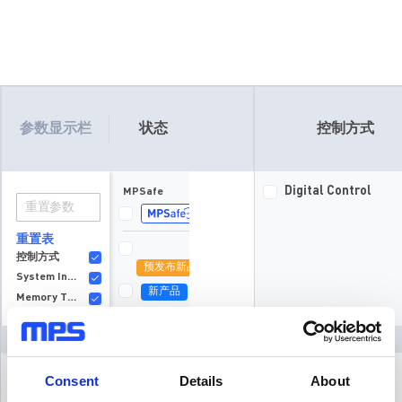
参数显示栏
状态
控制方式
Digital Control
MPSafe
重置表
控制方式
预发布新品
System Interface
新产品
Memory Type
正在供货
Number of Rails
6 Parts
隐藏筛选
相数
典型供电电压（V）
MPQ72957FS-AEC1
预发布新品
Consent
Details
About
典型静态电流（mA）