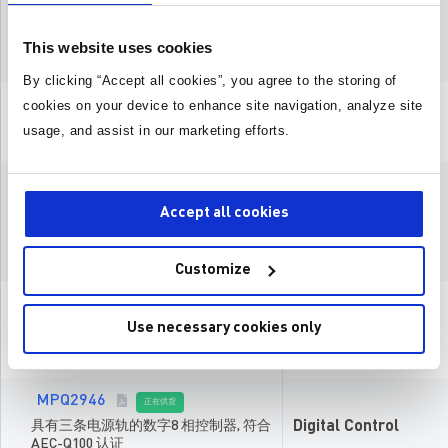
最大开关频率（kHz）
TM
Digital Control
采用 MPSafe
开发流程的4轨8相控制
Wettable Flank QFN Option
器，带数字接口并符合ASIL-D标准和
This website uses cookies
封装
AEC-Q100认证
By clicking “Accept all cookies”, you agree to the storing of
MPQ29125-AEC1
cookies on your device to enhance site navigation, analyze site
新产品
Digital Control
3轨多相控制器，符合 AEC-Q100 认证
usage, and assist in our marketing efforts.
MPQ2967-AEC1
正在供货
Accept all cookies
Digital Control
带PMBus接口的双轨、数字4 相控制
器，符合 AEC-Q100 认证
Customize
MPQ2977-AEC1
正在供货
Use necessary cookies only
带串行接口的数字 6 相控制器，符合
Digital Control
AEC-Q100 认证
MPQ2946
正在供货
具有三条电源轨的数字8 相控制器, 符合
Digital Control
AEC-Q100 认证