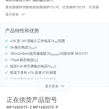
单的环路设计和严格的输出调节。
其全面保护功能包括短路保护 (SCP)、过流保护 (OCP)、欠压保
护 (UVP) 和过温关断保护。
显示更多
MP1682只需极少数量的现有标准外部元器件，并采用节省空间
的 SOT563 (1.6mmx1.6mm)封装。
产品特性和优势
4.5V 至 16V 宽输入工作电压 (V
)范围
IN
2A 输出电流 (I
)
OUT
105mΩ/60mΩ低导通电阻 (R
) 内部功率 MOSFET
DS(ON)
110μA 静态电流(I
)
Q
低至0.6V 的可调输出电压(V
)
OUT
室温下具有 ±1% 反馈 (FB) 精度
全温范围内具有 ±1.5% FB 精度
1.1MHz开关频率(f
)
显示更多
SW
轻载条件下支持跳频操作
出色的负载瞬态性能
正在供货产品型号
预偏置启动功能
MP1682GTF-Z MP1682GTF-P