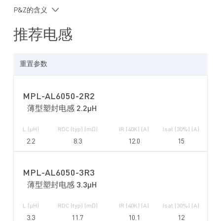
使能 (EN) 上电排序
P&Z的含义
带打嗝模式的过流保护 (OCP)
过温关断保护
推荐电感
采用 SOT563 (1.6mmx1.6mm)封装
搭配 MPS MPL-AL系列电感可实现性能优化
重置参数
MPL-AL6050-2R2
薄型塑封电感 2.2µH
L (µH)
RDC (typ) (mΩ)
IR (40K) (A)
Isat (30%) (A)
2.2
8.3
12.0
15
MPL-AL6050-3R3
薄型塑封电感 3.3µH
L (µH)
RDC (typ) (mΩ)
IR (40K) (A)
Isat (30%) (A)
3.3
11.7
10.1
12