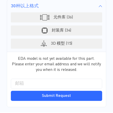
和极具成本效益的解决
30种以上格式
元件库 (36)
封装库 (34)
3D 模型 (15)
EDA model is not yet available for this part.
Please enter your email address and we will notify
you when it is released.
Submit Request