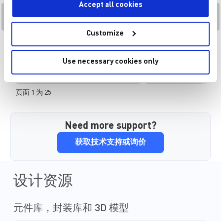
Accept all cookies
VIN (MAX) 14V 至 19V
机顶盒(STB)
Customize
产品类目
应用
机顶盒（STB）和类
Use necessary cookies only
入源中接收信号，并将
视机。随着娱乐技术变
能，也更加紧凑和高效
页面 1 为 25
希望通过用户友好且经
实现长期的可靠性与低
智能设备的兴起和消费
期望值，使得机顶盒中
Need more support?
理比以往任何时候都更
获取技术支持或询价
广泛的解决方案涵盖了
器、驱动器、放大器、
器。这些创新的器件提
度与低损耗，可帮助优
设计资源
能。搭配使用这些器件
计过程，实现可靠、灵
计，实现更佳性能。 M
元件库，封装库和 3D 模型
术为系统供电提供了高