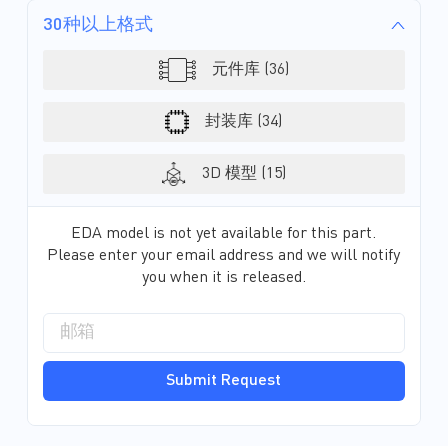
和极具成本效益的解决
30种以上格式
元件库 (36)
封装库 (34)
3D 模型 (15)
EDA model is not yet available for this part.
Please enter your email address and we will notify
you when it is released.
Submit Request