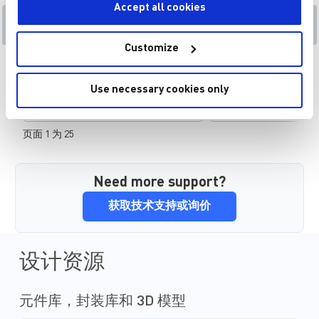
Accept all cookies
VIN (MAX) 14V 至 19V
机顶盒(STB)
Customize
产品类目
应用
机顶盒（STB）和类
Use necessary cookies only
入源中接收信号，并将
视机。随着娱乐技术变
能，也更加紧凑和高效
页面 1 为 25
希望通过用户友好且经
实现长期的可靠性与低
智能设备的兴起和消费
期望值，使得机顶盒中
Need more support?
理比以往任何时候都更
获取技术支持或询价
广泛的解决方案涵盖了
器、驱动器、放大器、
器。这些创新的器件提
度与低损耗，可帮助优
设计资源
能。搭配使用这些器件
计过程，实现可靠、灵
计，实现更佳性能。 M
元件库，封装库和 3D 模型
术为系统供电提供了高