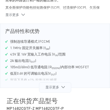
简单的环路设计和严格的输出调节。
其全面保护功能包括短路保护 (SCP)、过流保护 (OCP)、欠压保
护 (UVP) 和过温关断保护。
显示更多
MP1682C只需极少数量的现有标准外部元器件，并采用节省空
间的 SOT563封装。
产品特性和优势
强制连续导通模式 (FCCM)
1.1MHz 固定开关频率 (f
)
SW
4.5V 至 16V 宽输入工作电压 (V
)范围
IN
2A 输出电流(I
)
OUT
105mΩ/60mΩ 低导通电阻 (R
)内部功率 MOSFET
DS(ON)
低至0.6V 的可调输出电压(V
)
OUT
室温下具有 ±1% 反馈 (FB) 精度
全温范围内具有 ±1.5% FB 精度
显示更多
出色的负载瞬态性能
预偏置启动功能
正在供货产品型号
使能 (EN) 上电时序控制
MP1682CGTF-Z MP1682CGTF-P