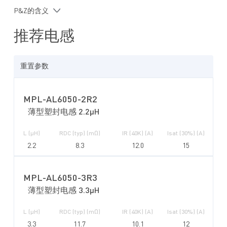
打嗝模式过流保护 (OCP)
P&Z的含义
V
过压保护 (OVP)
IN
过温关断保护
推荐电感
采用 SOT563 (1.6mmx1.6mm)封装
搭配 MPS MPL-AL 系列电感可实现性能优化
重置参数
MPL-AL6050-2R2
薄型塑封电感 2.2µH
L (µH)
RDC (typ) (mΩ)
IR (40K) (A)
Isat (30%) (A)
2.2
8.3
12.0
15
MPL-AL6050-3R3
薄型塑封电感 3.3µH
L (µH)
RDC (typ) (mΩ)
IR (40K) (A)
Isat (30%) (A)
3.3
11.7
10.1
12