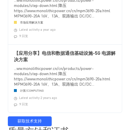
...ww.monolithicpower.cn/cn/products/power-
modules/step-down.html 降压
https://www.monolithicpower.cn/cn/mpm3690-20a.html
MPM3690-20A 16V、13A、双路输出 DC/DC...
市场应用解决方案
Latest activity a year ago
9 回复
【应用分享】电信和数据通信基础设施-5G 电源解
决方案
...ww.monolithicpower.cn/cn/products/power-
modules/step-down.html 降压
https://www.monolithicpower.cn/cn/mpm3690-20a.html
MPM3690-20A 16V、13A、双路输出 DC/DC...
计算/COMPUTING
Latest activity 2 years ago
9 回复
获取技术支持