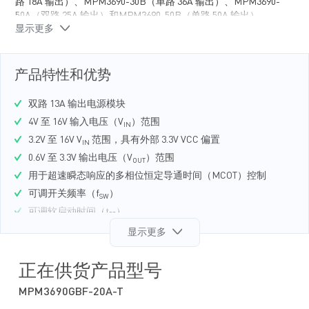
路 18A 输出）、MPM3690-30B（单路 36A 输出）、MPM3690-
50A（双路 25A 输出）和MPM3690-50B（单路 50A 输出）。
显示更多
MPM3690-20 采用 MPS 独有的多相恒定导通时间控制模式
（MCOT），可提供超快瞬态响应且最大限度减小输出电容。
MPM3690-20 集成了一个单片 DC/DC 变换器、功率电感和其他
产品特性和优势
无源元件。它采用 BGA（16mmx16mmx5.18mm）封装。
双路 13A 输出电源模块
4V 至 16V 输入电压（V
）范围
IN
3.2V 至 16V V
范围，具有外部 3.3V VCC 偏置
IN
0.6V 至 3.3V 输出电压（V
）范围
OUT
用于超速瞬态响应的多相位恒定导通时间（MCOT）控制
可调开关频率（f
）
SW
可调软启动时间（t
）
SS
过流保护（OCP）
显示更多
过压保护（OVP）
用于两个输出通道的差分远端采样
正在供货产品型号
与 MPM3690-30A/B 和 MPM3695-50A/B 引脚兼容
MPM3690GBF-20A-T
采用 BGA（16mmx16mmx5.18mm）封装