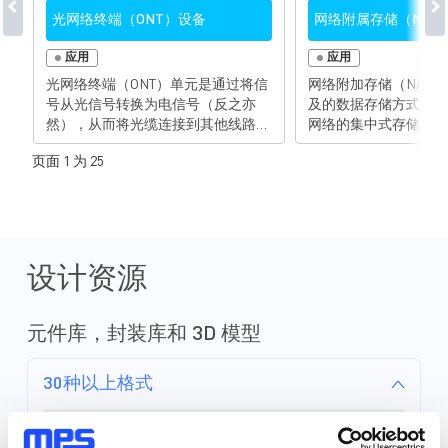
光网络终端（ONT）设备
网络附属存储（NAS
应用
应用
光网络终端（ONT）单元是通过将信
网络附加存储（NAS
号从光信号转换为电信号（反之亦
及的数据存储方式。它
然），从而将光缆连接到其他线路
网络的集中式存储服务
（例如以太网和电话线）的设备。尽
络中的任何授权用户访
页面 1 为 25
管这些设备从电源中获取电力，但在
提供良好的便利性与灵
断电的情况下，也通常有备用电池可
够在现场进行物理存储
用。ONT通常是大型GPON（千兆字
以扩展存储容量以满足
节无源光网络）系统的一部分，用于
求。为满足客户与技术
实现有线消费类电子技术的高速数据
断增长的数据需求，N
连接。随着数据流量的持续增长，不
具有多协议能力，比之
设计资源
断增长的需求也必须符合新的标准，
更高能效和更高功率密
ONT设计的任务是以更低的成本、更
供出色的保护功能，如
快的速度实现更大的吞吐量和带宽。
拔保护。 MPS提供广泛的电源管理
元件库，封装库和 3D 模型
MPS全面的电源解决方案组合包括了
解决方案组合，包括熔
电源模块、降压变换器、终端稳压
热插拔保护、电源模块、
30种以上格式
器、线性稳压器、MOSFET驱动器、
载开关、降压变换器、
模拟开关、负载开关、WLED驱动器
终端稳压器、步进和有
和监控电路。这些创新高效的组件为
动器以及模拟开关。这
元件库 (36)
可靠、安全地为ONT单元供电提供了
活的组件以更小的封装