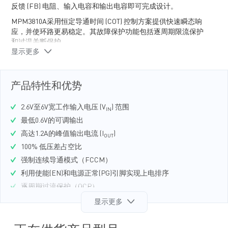
反馈 (FB) 电阻、输入电容和输出电容即可完成设计。
MPM3810A采用恒定导通时间 (COT) 控制方案提供快速瞬态响
应，并使环路更易稳定。其故障保护功能包括逐周期限流保护
和过温关断保护。
显示更多
MPM3810A非常适合各种汽车应用，包括小型电子控制单元
(ECU)、摄像头模块、远程信息处理系统和信息娱乐系统。
MPM3810A采用表面贴装的小尺寸QFN-12
产品特性和优势
(2.5mmx3mmx0.9mm)封装。
2.6V至6V宽工作输入电压 (V
) 范围
IN
最低0.6V的可调输出
高达1.2A的峰值输出电流 (I
)
OUT
100% 低压差占空比
强制连续导通模式（FCCM）
利用使能(EN)和电源正常(PG)引脚实现上电排序
逐周期过流保护（OCP）
具有打嗝模式的短路保护 (SCP)
显示更多
仅需四个外部元件：陶瓷电容和反馈 (FB) 分压电阻
采用QFN-12（ 2.5mmx3mmx0.9mm ）封装