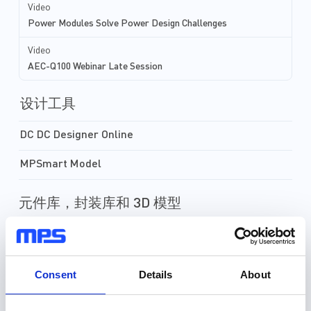
经过精心设计，可确保在小型封装中
和直流无刷预驱动器。
Video
实现强大、可靠的中央网关控制器，
件可实现高质量的显示
Power Modules Solve Power Design Challenges
同时还符合严格的温度和 EMI 要
重要的安全标准。 MPS 高效、可扩
求。 MPS 高效、可扩展的解决方案
展的产品组合为您提供
Video
可...
车显示设计所需的一切
AEC-Q100 Webinar Late Session
设计工具
DC DC Designer Online
MPSmart Model
元件库，封装库和 3D 模型
30种以上格式
元件库 (36)
Consent
Details
About
封装库 (34)