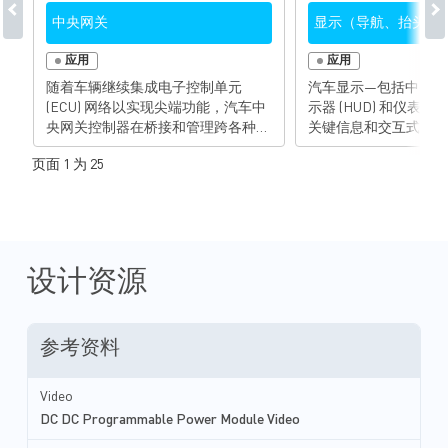
中央网关
显示（导航、抬头显
应用
应用
随着车辆继续集成电子控制单元
汽车显示—包括中央显
(ECU) 网络以实现尖端功能，汽车中
示器 (HUD) 和仪表
央网关控制器在桥接和管理跨各种协
关键信息和交互式内容
议（例如 CAN、FlexRay、LIN、以
示器连接到主机，并提
页面 1 为 25
太网和 ISO-9141）的数据传输方面
车内信息娱乐控制。汽车
发挥着核心作用。 中央网关实现了
表仪表盘为驾驶员提供
ECU 网络之间的物理隔离，以及协议
息。HUD 还可以在视
之间的可移植性，以支持车辆不同功
群显示器中投射出关键
能域之间的通信。 这些功能对于网
度、温度和燃料用量。
络安全和新兴的物联网 (IoT)、无线软
的散热要求、ISO2626
设计资源
件更新 (SOTA) 和汽车共享等服务是
EMC 法规之外，这些
不可或缺的。 除了满足 ISO26262 安
要求高效率、易于集成
全标准和 EMC 法规之外，现代中央
电源解决方案。 我们典型的电源管
参考资料
网关控制器还需要强大的处理能力和
理解决方案组合包括降
安全性。 我们全面的电源解决方案
器、电源模块、低压差 (
组合包括电源模块、看门狗定时器、
器、线性稳压器、USB
Video
低压差 (LDO) 稳压器、降压和升压变
负载开关、PMIC、背光 
DC DC Programmable Power Module Video
换器以及 USB 充电端口。 这些组件
动器、直流有刷驱动和