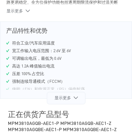
路更易稳定。全方位保护功能包括逐周期限流保护和过温关断
保护。
显示更多
MPM3810A 是各类汽车应用的理想之选包括小 ECUs、照相机
模块、车联网、和影音娱乐系统。
产品特性和优势
MPM3810A 采用小尺寸表面贴装的 QFN-
12（2.5mmx3.0mmx0.9mm）封装。
符合工业/汽车应用温度
宽工作输入电压范围：2.6V 至 6V
可调输出电压，最低为 0.6V
高达 1.2A 峰值输出电流
压差 100% 占空比
强制连续导通模式（FCCM）
使能（EN）和电源正常（PG）供电时序
逐周期过流保护（OCP）
显示更多
带打嗝保护模式的短路保护（SCP）
仅需 4 个外部元器件:陶瓷电容和反馈 Divider 电阻
正在供货产品型号
采用 QFN-12（2.5mmx3.0mmx0.9mm）封装
MPM3810AGQB-AEC1-P MPM3810AGQB-AEC1-Z
总方案尺寸：6mmx3.8mm
MPM3810AGQBE-AEC1-P MPM3810AGQBE-AEC1-Z