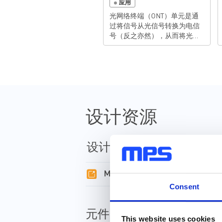
应用
光网络终端（ONT）单元是通
过将信号从光信号转换为电信
号（反之亦然），从而将光缆
连接到其他线路（例如以太网
和电话线）的设备。尽管这些
设备从电源中获取电力，但在
断电的情况下，也通常有备用
电池可用。ONT通常是大型
GPON（千兆字节无源光网络）
系统的一部分，用于实现有线
设计资源
消费类电子技术的高速数据连
接。随着数据流量的持续增
长，不断增长的需求也必须符
合新的标准，ONT设计的任务
设计工具
是以更低的成本、更快的速度
实现更大的吞吐量和带宽。
MPSmart Model
MPS全面的电源解决方案组合
包括了电源模块、降压变换
Consent
器、终端稳压器、线性稳压
器、MOSFET驱动器、模拟开
元件库，封装库和 3D 模
关、负载开关、WLED驱动器
This website uses cookies