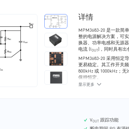
详情
MPM3683-20 是一
整的电源解决方案，可实现高
换器、功率电感和无源器
电流 (I
)，同时具有
OUT
MPM3683-20 采用恒
更易稳定。其工作开关频率
800kHz 或 1000kHz；无
保持恒定。
显示更多
MPM3683-20可通过电
信号指示 V
是否在标
OUT
MPM3683-20 具有
护 (OVP) 和过温保护 (OT
MPM3683-20 采用紧凑型 
V
跟踪功能
OUT