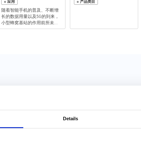
应用
产品类目
随着智能手机的普及、不断增
长的数据用量以及5G的到来，
小型蜂窝基站的作用前所未有
地显现。其设计必须满足越来
越多的需求、重量和体积的限
制，同时又不能牺牲性能或显
著增加能耗。今天的无线市场
要求尽可能高的可靠性和灵活
性，新产品需要提供更高的效
率、频谱范围，并使用非连续
频段来提升速度和性能。 MPS
广泛的解决方案组合包括了
PoE PD、电熔丝和热插拔控制
器、降压变换器、LDO、电源
模块、DDR终端、负载开关、
监控电路、USB开关和模拟开
Model of this part to simulate in MPSmart Software
关。这些器件以紧凑的封装尺
寸实现高密度电源管理、高集
Details
成度、出色的散热性能以及可
靠的操作。 MPS高能效、高性
型
价比的产品为下一代小型基站