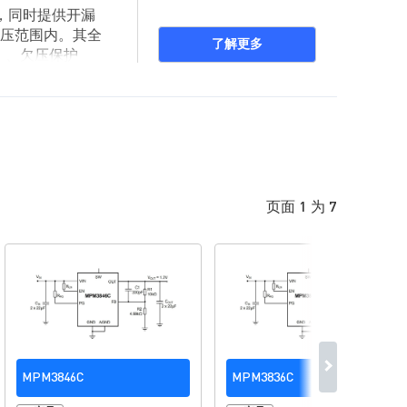
时器，同时提供开漏
电压范围内。其全
了解更多
）、欠压保护
MPM3683-20
页面 1 为 7
MPM3846C
MPM3836C