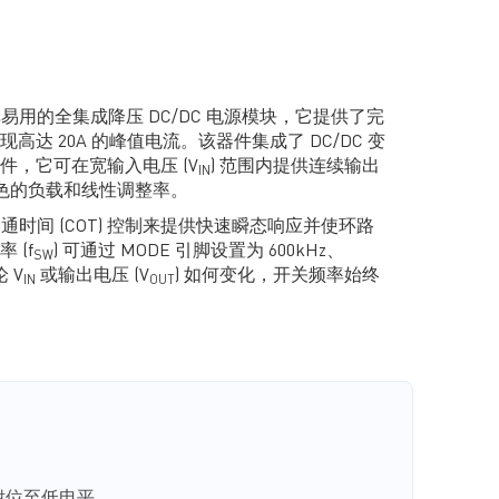
款简单易用的全集成降压 DC/DC 电源模块，它提供了完
达 20A 的峰值电流。该器件集成了 DC/DC 变
件，它可在宽输入电压 (V
) 范围内提供连续输出
IN
出色的负载和线性调整率。
定导通时间 (COT) 控制来提供快速瞬态响应并使环路
 (f
) 可通过 MODE 引脚设置为 600kHz、
SW
论 V
或输出电压 (V
) 如何变化，开关频率始终
IN
OUT
容配置软启动时间 (t
)，并通过开漏电源正常 (PG)
SS
称电压范围内。
全集成的非锁存保护功能，包括过流保护 (OCP)、过压保
P)。
FCM LGA-29 (7mmx7mmx4.4mm) 封装。