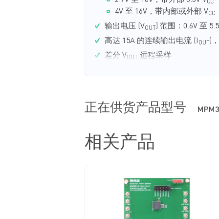
2.7V 至 16V，带外部 3.3V V
CC
4V 至 16V，带内部或外部 V
CC
输出电压 (V
) 范围：0.6V 至 5.
OUT
高达 15A 的连续输出电流 (I
)
OUT
差分 V
远程采样
OUT
自适应恒定导通时间 (COT)可
可选跳频模式 (PSM) 或强制连续导
正在供货产品型号
MPM3
相关产品