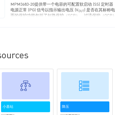
MPM3683-20提供带一个电容的可配置软启动 (SS) 定
电源正常 (PG) 信号以指示输出电压 (V
) 是否在其标称
OUT
面的保护功能包括了短路保护（SCP）、过流保护（OCP
（UVP）和过温保护（OTP）。
建议在对 EVM3683-20-MN-00B 进行任何更改之前首先阅读 
数据手册。
ources
小基站
降压