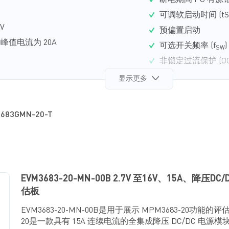
断电期间 PG 有
可调软启动时间 (tS
5V
预偏置启动
，峰值电流为 20A
可选开关频率 (f
SW
非锁定过流保护 (OC
压保护 (OVP)
实现超快瞬态响应
显示更多
采用 FCM LGA-29 
通模式 (FCCM)
683GMN-20-T
EVM3683-20-MN-00B 2.7V 至16V、15A、降压D
估板
EVM3683-20-MN-00B是用于展示 MPM3683-20功能的评
20是一款具有 15A 连续电流的全集成降压 DC/DC 电源模