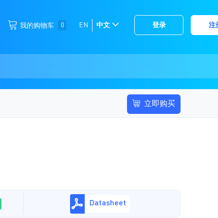
跳
0
EN
中文
登录
注
我的购物车
选
到
择
内
容
存
储
立即购买
Datasheet