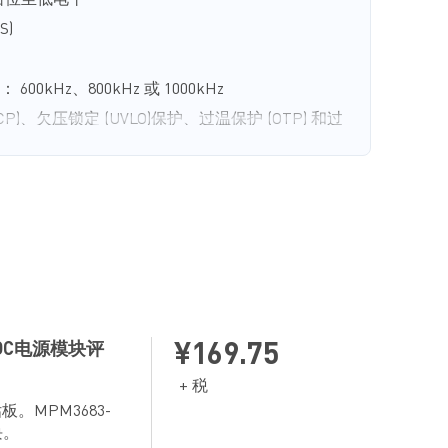
源钳位至低电平
S)
) ： 600kHz、800kHz 或 1000kHz
P)、欠压锁定 (UVLO)保护、过温保护 (OTP) 和过
(7mmx7mmx4.4mm) 封装
C/DC电源模块评
¥169.75
+ 税
估板。MPM3683-
块。