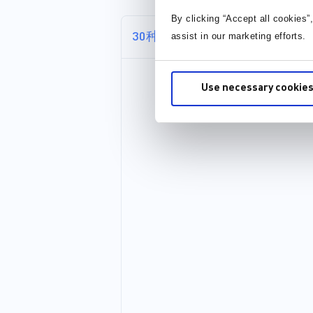
和监控电路。这些创新高效的
组件为可靠、安全地为ONT单
By clicking “Accept all cookies”
元供电提供了所需的一切。所
assist in our marketing efforts.
30种以上格式
有这些设备都经过优化，采用
小尺寸封装，可实现低待机功
耗和高功率密度，从而可以节
省电路板空间并满足客户对更
Use necessary cookies
高能效的需求。 MPS创新且高
性价比的解决方案可以为...