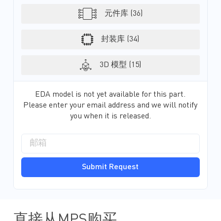
元件库 (36)
封装库 (34)
3D 模型 (15)
EDA model is not yet available for this part.
Please enter your email address and we will notify
you when it is released.
Submit Request
直接从MPS购买