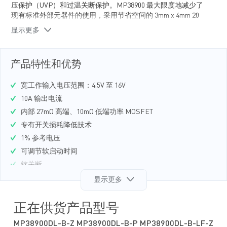
压保护（UVP）和过温关断保护。MP38900 最大限度地减少了
现有标准外部元器件的使用，采用节省空间的 3mm x 4mm 20
引脚 QFN 封装。
显示更多
产品特性和优势
宽工作输入电压范围：4.5V 至 16V
10A 输出电流
内部 27mΩ 高端、10mΩ 低端功率 MOSFET
专有开关损耗降低技术
1% 参考电压
可调节软启动时间
软关断
可编程开关频率
显示更多
短路保护（SCP）、过流保护（OCP）、过压保护（OVP）、
欠压保护（UVP）和过温关断保护
正在供货产品型号
输出电压可调范围：0.8V 至 13V
MP38900DL-B-Z MP38900DL-B-P MP38900DL-B-LF-Z
采用 20 引脚 3x4mm QFN 封装