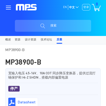
0
EN
登录
中文
搜索
概述
资源
设计资源
技术论坛
质量
MP38900-B
MP38900-B
宽输入电压 4.5-16V、10A COT 同步降压变换器，提供过流打
嗝保护和 Hi-Z SHDN，搭载内部偏置电源
停产
Datasheet