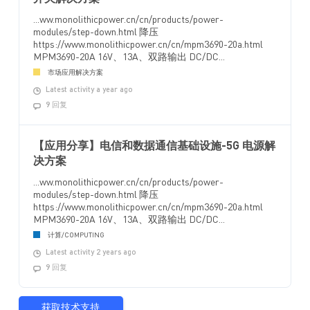
...ww.monolithicpower.cn/cn/products/power-
modules/step-down.html 降压
https://www.monolithicpower.cn/cn/mpm3690-20a.html
MPM3690-20A 16V、13A、双路输出 DC/DC...
市场应用解决方案
Latest activity a year ago
9 回复
【应用分享】电信和数据通信基础设施-5G 电源解
决方案
...ww.monolithicpower.cn/cn/products/power-
modules/step-down.html 降压
https://www.monolithicpower.cn/cn/mpm3690-20a.html
MPM3690-20A 16V、13A、双路输出 DC/DC...
计算/COMPUTING
Latest activity 2 years ago
9 回复
获取技术支持