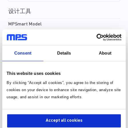
设计工具
MPSmart Model
元件库，封装库和 3D 模型
Consent
Details
About
30种以上格式
元件库 (36)
This website uses cookies
封装库 (34)
By clicking “Accept all cookies”, you agree to the storing of
cookies on your device to enhance site navigation, analyze site
usage, and assist in our marketing efforts.
3D 模型 (15)
Accept all cookies