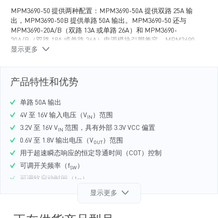
MPM3690-50 提供两种配置：MPM3690-50A 提供双路 25A 输
出，MPM3690-50B 提供单路 50A 输出。MPM3690-50 还与
MPM3690-20A/B（双路 13A 或单路 26A）和 MPM3690-
30A/B（双路 18A 或单路 36A）电源模块引脚兼容。MPM3690-
显示更多
50 采用 MPS 独有的多相恒定导通时间控制模式（MCOT），可
提供超速瞬态响应且最大限度减小输出电容（C
）。
OUT
MPM3690-50 集成了一个单片 DC/DC 变换器、功率电感和其他
产品特性和优势
无源元件，采用 BGA（16mmx16mmx5.18mm）封装。
单路 50A 输出
4V 至 16V 输入电压（V
）范围
IN
3.2V 至 16V V
范围，具有外部 3.3V VCC 偏置
IN
0.6V 至 1.8V 输出电压（V
）范围
OUT
用于超速瞬态响应的恒定导通时间（COT）控制
可调开关频率（f
）
SW
可调软启动时间（t
）
SS
过流保护（OCP）
显示更多
过压保护（OVP）
用于两个输出通道的差分远端采样