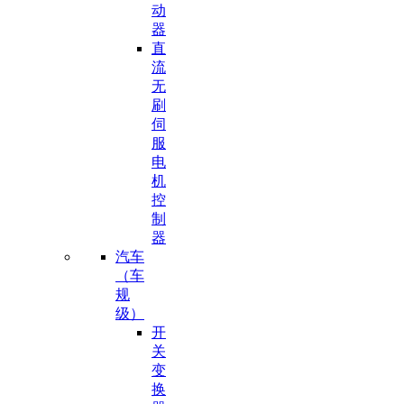
动
器
直
流
无
刷
伺
服
电
机
控
制
器
汽车
（车
规
级）
开
关
变
换