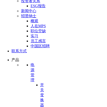
投资者关系
ESG报告
新闻中心
招贤纳士
概观
人在MPS
职位空缺
实习
员工感言
中国区招聘
联系方式
产品
电
源
管
理
开
关
变
换
器