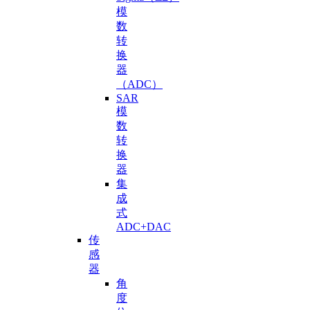
模
数
转
换
器
（ADC）
SAR
模
数
转
换
器
集
成
式
ADC+DAC
传
感
器
角
度