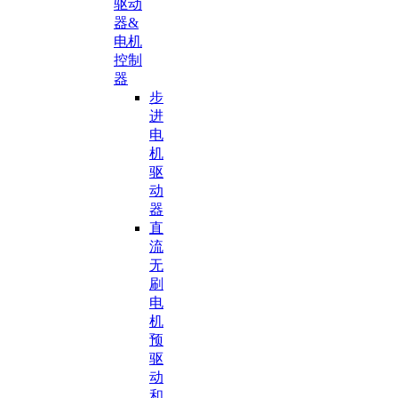
驱动
器&
电机
控制
器
步
进
电
机
驱
动
器
直
流
无
刷
电
机
预
驱
动
和