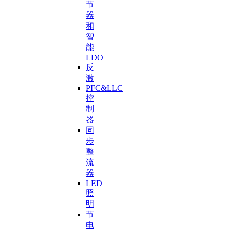
节
器
和
智
能
LDO
反
激
PFC&LLC
控
制
器
同
步
整
流
器
LED
照
明
节
电