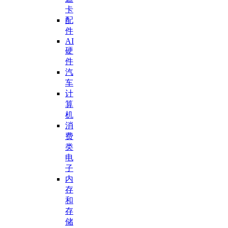
卡
配
件
AI
硬
件
汽
车
计
算
机
消
费
类
电
子
内
存
和
存
储