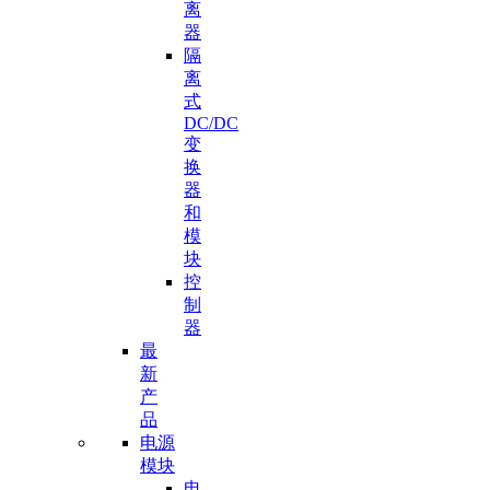
离
器
隔
离
式
DC/DC
变
换
器
和
模
块
控
制
器
最
新
产
品
电源
模块
电