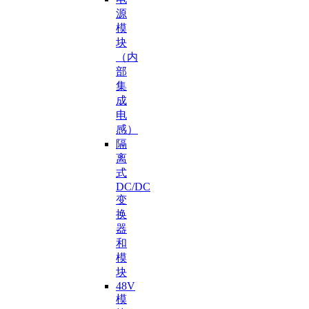
源
模
块
（内
部
集
成
电
感）
隔
离
式
DC/DC
变
换
器
和
模
块
48V
模