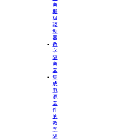
离
栅
极
驱
动
器
数
字
隔
离
器
集
成
电
源
器
件
的
数
字
隔