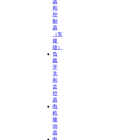
器
和
控
制
器
（车
规
级）
负
载
开
关
和
监
控
器
电
机
驱
动
器
电