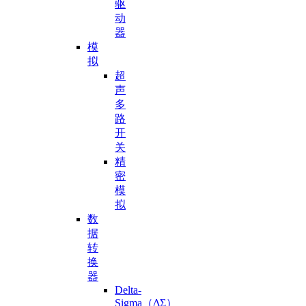
驱
动
器
模
拟
超
声
多
路
开
关
精
密
模
拟
数
据
转
换
器
Delta-
Sigma（ΔΣ）