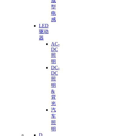
成
型
电
感
LED
驱动
器
AC-
DC
照
明
DC-
DC
照
明
&
背
光
汽
车
照
明
D