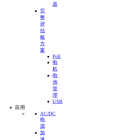
器
完
整
评
估
板
方
案
PoE
电
机
电
池
管
理
USB
应用
AC/DC
电
源
加
速