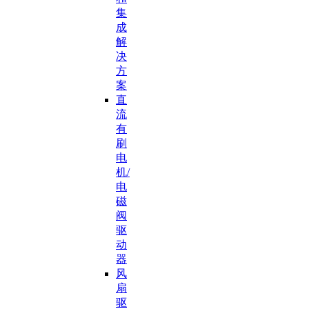
集
成
解
决
方
案
直
流
有
刷
电
机/
电
磁
阀
驱
动
器
风
扇
驱