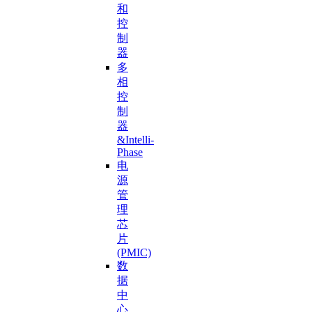
和
控
制
器
多
相
控
制
器
&Intelli-
Phase
电
源
管
理
芯
片
(PMIC)
数
据
中
心