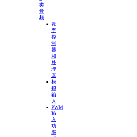
类
音
频
数
字
控
制
器
和
处
理
器
模
拟
输
入
PWM
输
入
功
率