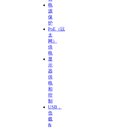
电
源
保
护
PoE（以
太
网）
供
电
显
示
器
供
电
和
控
制
USB，
负
载
&