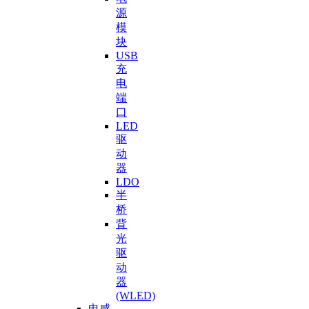
源
模
块
USB
充
电
端
口
LED
驱
动
器
LDO
半
桥
背
光
驱
动
器
(WLED)
电感