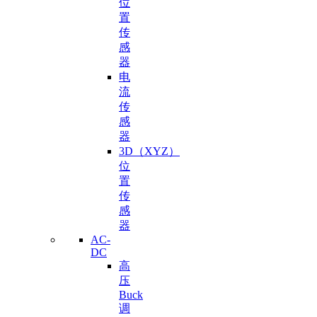
位
置
传
感
器
电
流
传
感
器
3D（XYZ）
位
置
传
感
器
AC-
DC
高
压
Buck
调