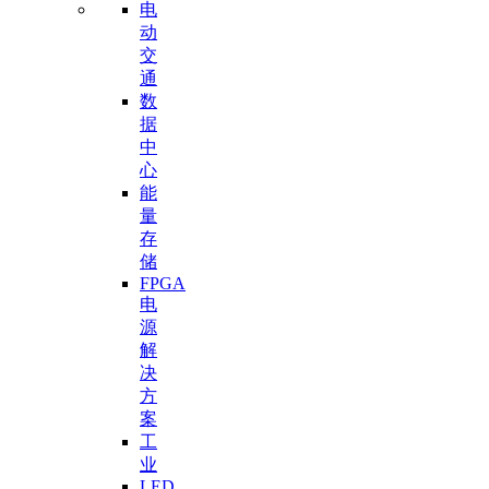
电
动
交
通
数
据
中
心
能
量
存
储
FPGA
电
源
解
决
方
案
工
业
LED