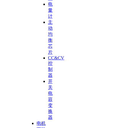
电
量
计
主
动
均
衡
芯
片
CC&CV
控
制
器
开
关
电
容
变
换
器
电机