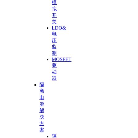
模
拟
开
关
LDO&
电
压
监
测
MOSFET
驱
动
器
隔
离
电
源
解
决
方
案
隔