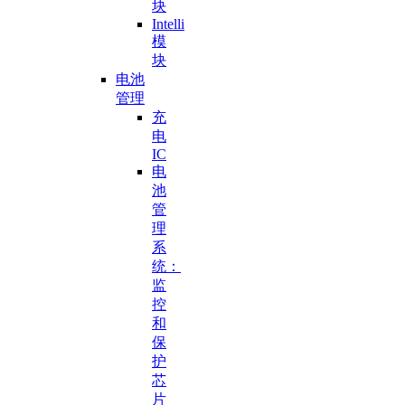
块
Intelli
模
块
电池
管理
充
电
IC
电
池
管
理
系
统：
监
控
和
保
护
芯
片